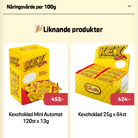
Näringsvärde per 100g
Liknande produkter
453:-
424:-
Kexchoklad Mini Automat
Kexchoklad 25g x 64st
120st x 13g