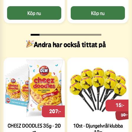
Köp nu
Köp nu
Andra har också tittat på
15:-
207:-
30:-
CHEEZ DOODLES 35g - 20
10st - Djungelvrål klubba
st
12g