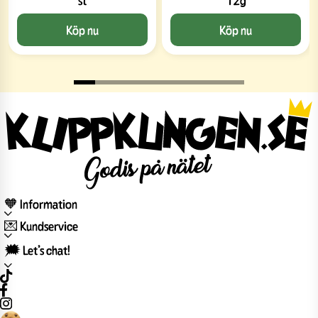
Köp nu
Köp nu
🧡 Information
💌 Kundservice
🗯️ Let’s chat!