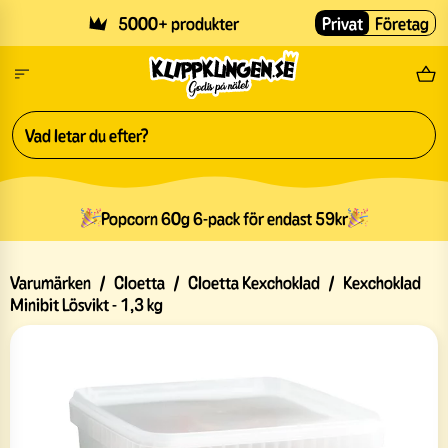
Skip to main content
5000+ produkter
Privat
Företag
Fri
Popcorn 60g 6-pack för endast 59kr
Varumärken
/
Cloetta
/
Cloetta Kexchoklad
/
Kexchoklad
Minibit Lösvikt - 1,3 kg