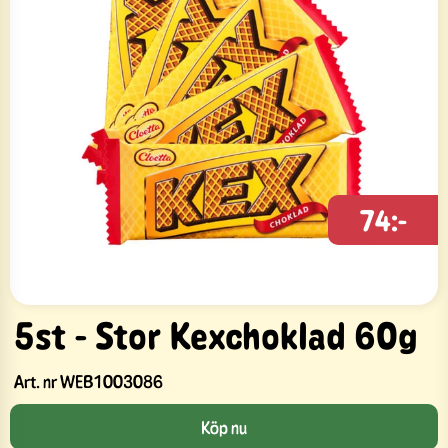
74:-
5st - Stor Kexchoklad 60g
Art. nr
WEB1003086
Köp nu