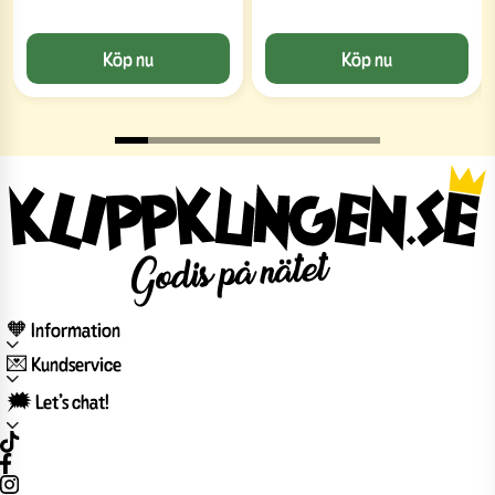
Köp nu
Köp nu
🧡 Information
💌 Kundservice
🗯️ Let’s chat!