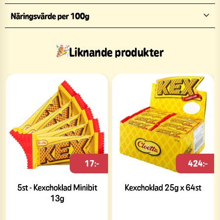
Näringsvärde per 100g
Liknande produkter
17:-
424:-
5st - Kexchoklad Minibit
Kexchoklad 25g x 64st
13g