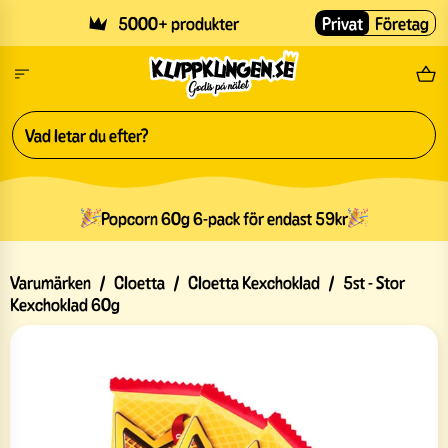
Skip to main content
5000+ produkter
Privat
Företag
Fri
Popcorn 60g 6-pack för endast 59kr
Varumärken
/
Cloetta
/
Cloetta Kexchoklad
/
5st - Stor
Kexchoklad 60g