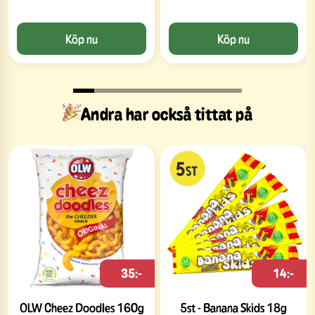
Köp nu
Köp nu
Andra har också tittat på
35:-
14:-
OLW Cheez Doodles 160g
5st - Banana Skids 18g