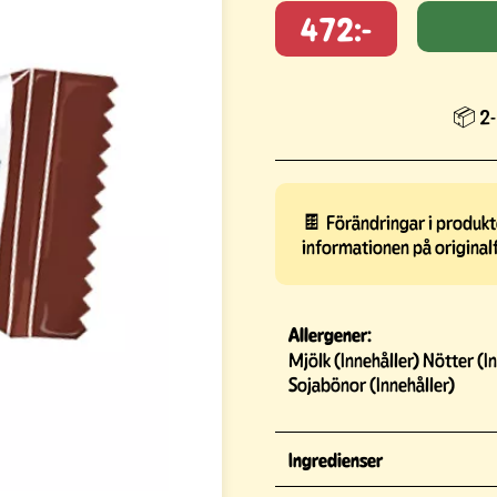
472:-
📦 2-
🍫 Förändringar i produkte
informationen på original
Allergener:
Mjölk (Innehåller) Nötter (I
Sojabönor (Innehåller)
Ingredienser