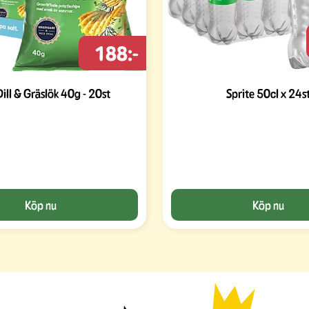
188:-
ill & Gräslök 40g - 20st
Sprite 50cl x 24s
Köp nu
Köp nu