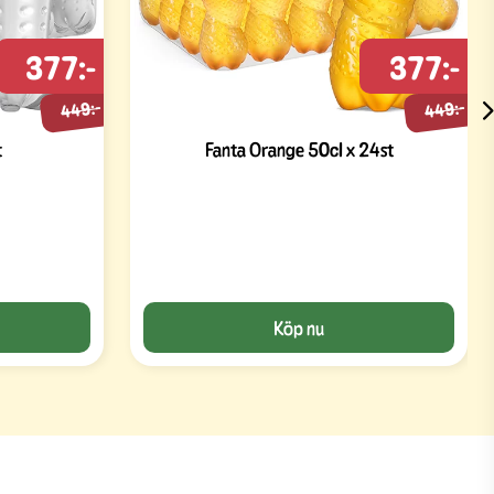
377:-
377:-
449:-
449:-
t
Fanta Orange 50cl x 24st
Köp nu