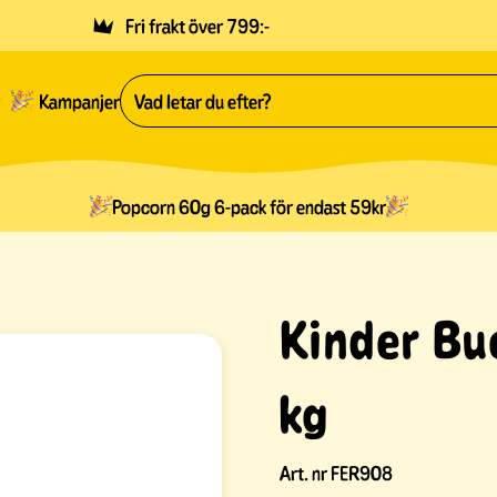
Fri frakt över 799:-
Kampanjer
Popcorn 60g 6-pack för endast 59kr
Kinder Bue
kg
Art. nr
FER908