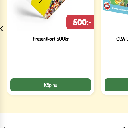
500:-
Presentkort 500kr
OLW D
Köp nu