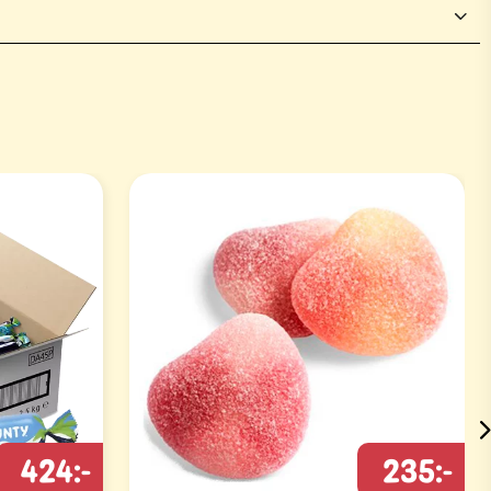
424:-
235:-