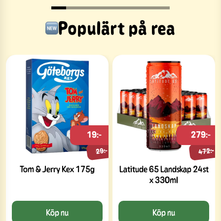
Populärt på rea
19:-
279:-
472:-
29:-
Tom & Jerry Kex 175g
Latitude 65 Landskap 24st
x 330ml
Köp nu
Köp nu