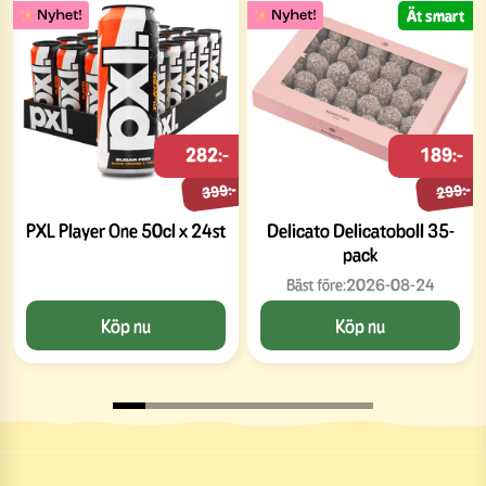
Ät smart
282:-
189:-
399:-
299:-
PXL Player One 50cl x 24st
Delicato Delicatoboll 35-
pack
Bäst före:
2026-08-24
Köp nu
Köp nu