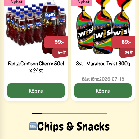
99:-
89:-
449:-
270:-
Fanta Crimson Cherry 50cl
3st - Marabou Twist 300g
x 24st
Bäst före:
2026-07-19
Köp nu
Köp nu
Chips & Snacks