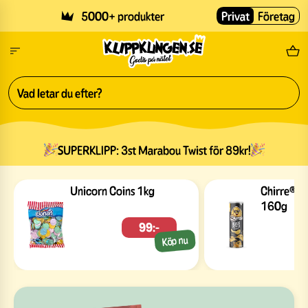
Skip to main content
5000+ produkter
Privat
Företag
Fri
SUPERKLIPP: 3st Marabou Twist för 89kr!
Godis online till bra pris – snacks, läsk &
Unicorn Coins 1kg
Chirre® B
160g
99:-
Köp nu