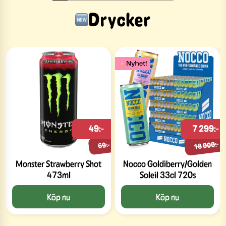
Drycker
49:-
7 299:-
18 000:-
69:-
Monster Strawberry Shot
Nocco Goldiberry/Golden
473ml
Soleil 33cl 720s
Köp nu
Köp nu