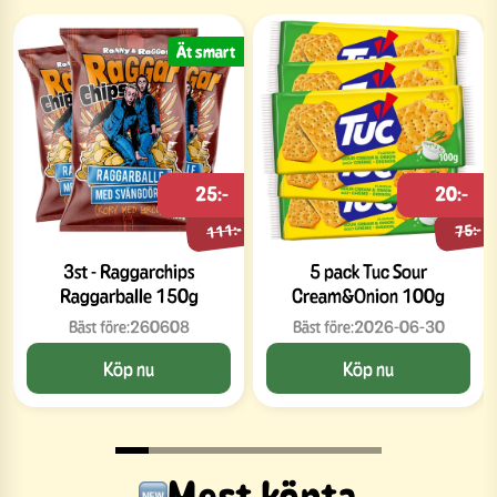
Ät smart
25:-
20:-
111:-
75:-
3st - Raggarchips
5 pack Tuc Sour
Raggarballe 150g
Cream&Onion 100g
Bäst före:
260608
Bäst före:
2026-06-30
Köp nu
Köp nu
Mest köpta