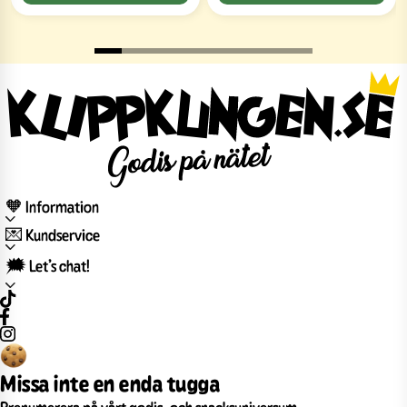
🧡 Information
💌 Kundservice
🗯️ Let’s chat!
Missa inte en enda tugga