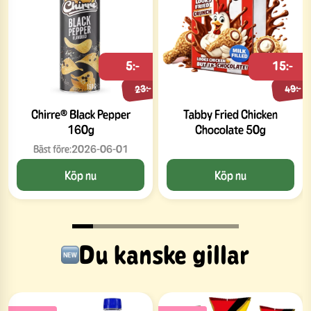
5:-
15:-
23:-
49:-
Chirre® Black Pepper
Tabby Fried Chicken
160g
Chocolate 50g
Bäst före:
2026-06-01
Köp nu
Köp nu
Du kanske gillar