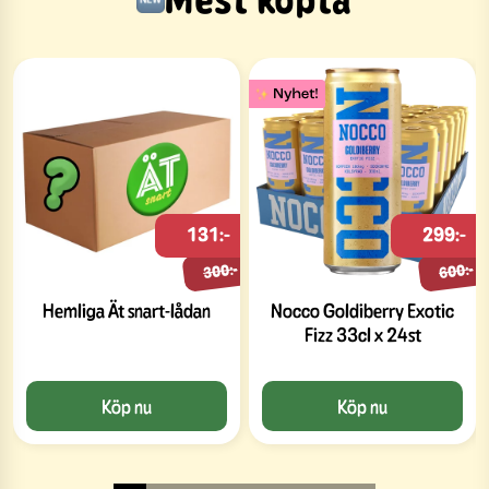
131:-
299:-
300:-
600:-
Hemliga Ät snart-lådan
Nocco Goldiberry Exotic
Fizz 33cl x 24st
Köp nu
Köp nu