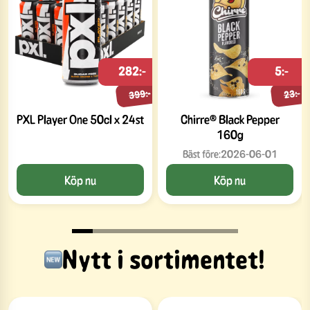
282:-
5:-
399:-
23:-
PXL Player One 50cl x 24st
Chirre® Black Pepper
160g
Bäst före:
2026-06-01
Köp nu
Köp nu
Nytt i sortimentet!