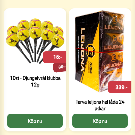
15:-
30:-
10st - Djungelvrål klubba
12g
339:-
Terva leijona hel låda 24
askar
Köp nu
Köp nu