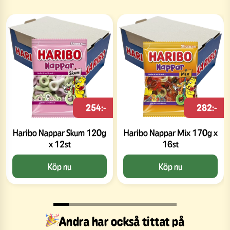
254:-
282:-
Haribo Nappar Skum 120g
Haribo Nappar Mix 170g x
x 12st
16st
Köp nu
Köp nu
Andra har också tittat på