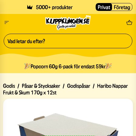
Skip to main content
5000+ produkter
Privat
Företag
Fri
Popcorn 60g 6-pack för endast 59kr
Godis
/
Påsar & Stycksaker
/
Godispåsar
/
Haribo Nappar
Frukt & Skum 170g x 12st