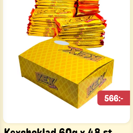
566:-
Kexchoklad 60g x 48 st