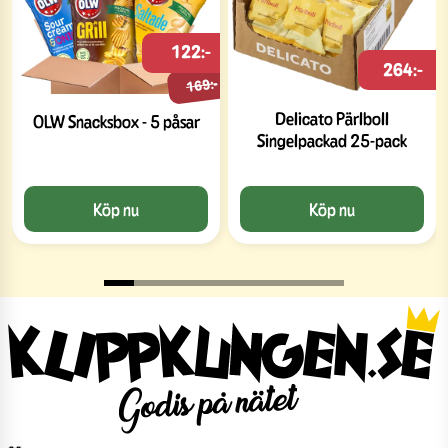
122:-
264:-
169:-
Delicato Pärlboll
OLW Snacksbox - 5 påsar
Singelpackad 25-pack
Köp nu
Köp nu