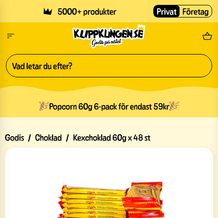
Skip to main content
5000+ produkter
Privat
Företag
Fri
Popcorn 60g 6-pack för endast 59kr
Godis
/
Choklad
/
Kexchoklad 60g x 48 st