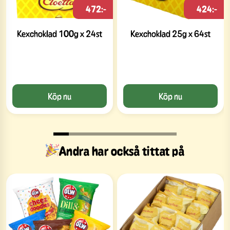
472:-
424:-
Kexchoklad 100g x 24st
Kexchoklad 25g x 64st
Köp nu
Köp nu
Andra har också tittat på