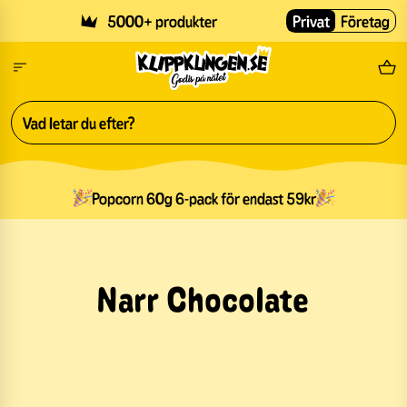
Skip to main content
5000+ produkter
Privat
Företag
Fri
Popcorn 60g 6-pack för endast 59kr
Narr Chocolate