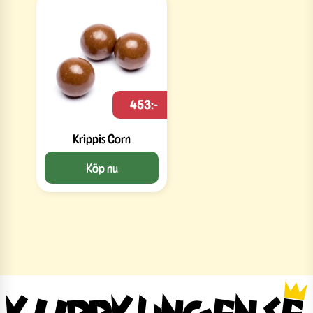
453:-
Krippis Corn
Köp nu