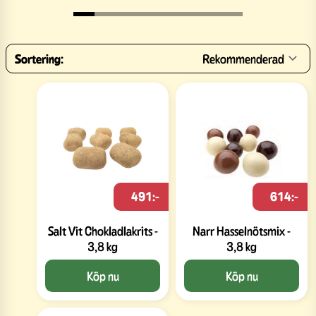
Sortering:
Rekommenderad
491:-
614:-
Salt Vit Chokladlakrits -
Narr Hasselnötsmix -
3,8 kg
3,8 kg
Köp nu
Köp nu