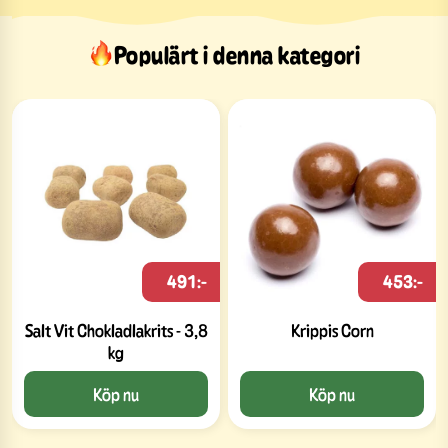
Populärt i denna kategori
491:-
453:-
Salt Vit Chokladlakrits - 3,8
Krippis Corn
kg
Köp nu
Köp nu