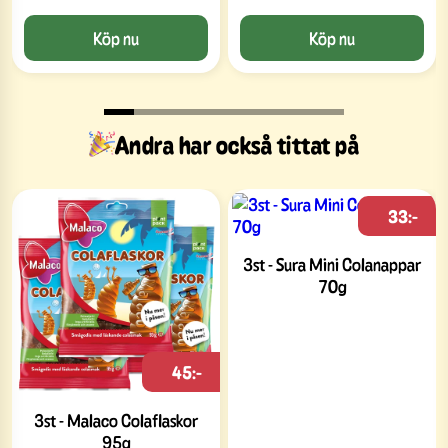
Köp nu
Köp nu
Andra har också tittat på
33:-
3st - Sura Mini Colanappar
70g
45:-
3st - Malaco Colaflaskor
95g