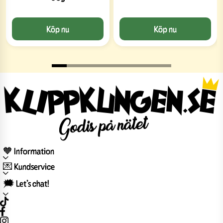
Köp nu
Köp nu
🧡 Information
💌 Kundservice
🗯️ Let’s chat!