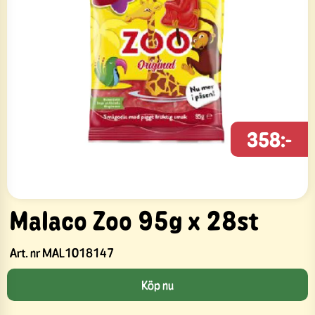
358:-
Malaco Zoo 95g x 28st
Art. nr
MAL1018147
Köp nu