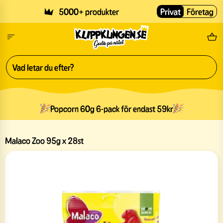
Skip to main content
5000+ produkter
Privat
Företag
Fri
Popcorn 60g 6-pack för endast 59kr
Malaco Zoo 95g x 28st