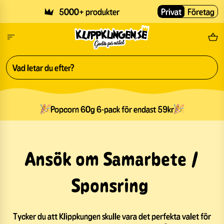
Skip to main content
5000+ produkter
Privat
Företag
Fri
Popcorn 60g 6-pack för endast 59kr
Ansök om Samarbete /
Sponsring
Tycker du att Klippkungen skulle vara det perfekta valet för