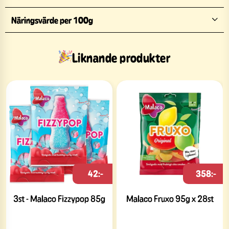
Näringsvärde per 100g
Liknande produkter
42:-
358:-
3st - Malaco Fizzypop 85g
Malaco Fruxo 95g x 28st