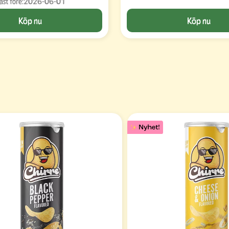
äst före:
2026-06-01
Köp nu
Köp nu