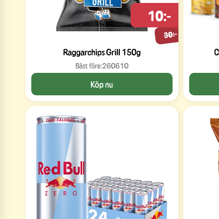
10:-
30:-
Raggarchips Grill 150g
C
Bäst före:
260610
Köp nu