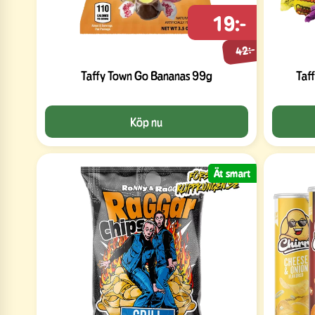
19:-
42:-
Taffy Town Go Bananas 99g
Taf
Köp nu
Ät smart