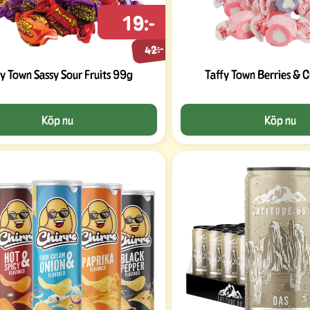
19:-
42:-
fy Town Sassy Sour Fruits 99g
Taffy Town Berries &
Köp nu
Köp nu