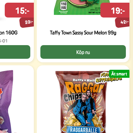
15:-
19:-
23:-
42:-
ion 160G
Taffy Town Sassy Sour Melon 99g
6-01
Köp nu
Ät smart