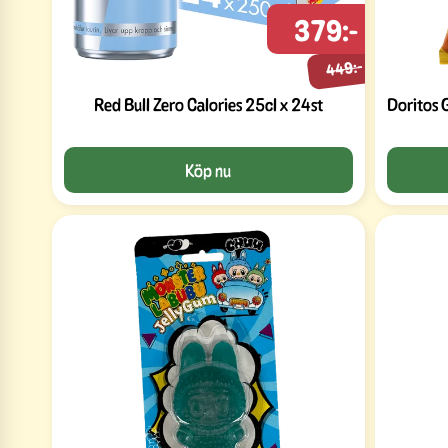
379:-
449:-
Red Bull Zero Calories 25cl x 24st
Doritos 
Köp nu