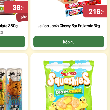
36:-
216:-
59:-
olate 350g
Jellioo Jocks Chewy Bar Fruktmix 3kg
30
Köp nu