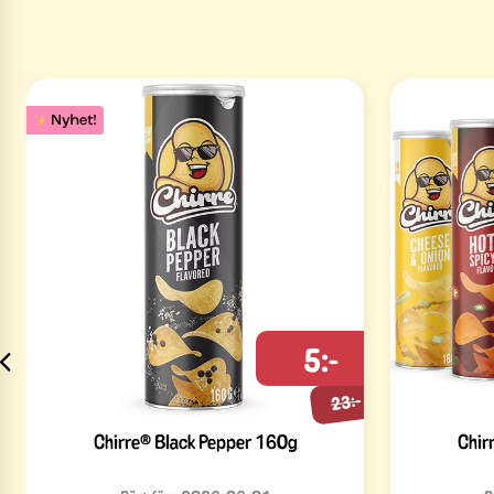
5:-
23:-
Chirre® Black Pepper 160g
Chir