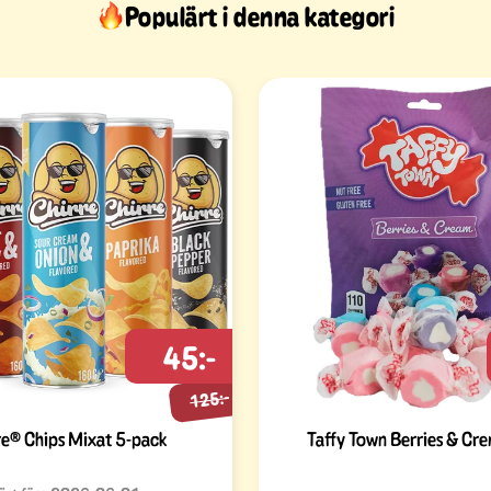
Populärt i denna kategori
45:-
125:-
re® Chips Mixat 5-pack
Taffy Town Berries & Cr