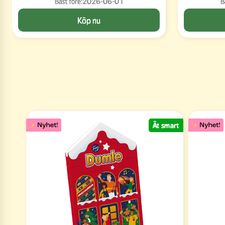
Bäst före:
2026-06-01
B
Köp nu
Ät smart