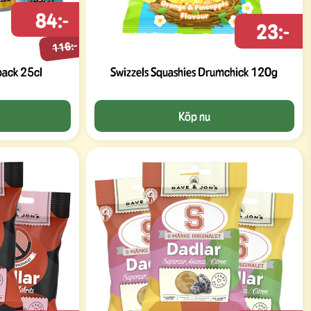
84:-
23:-
116:-
pack 25cl
Swizzels Squashies Drumchick 120g
Köp nu