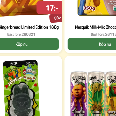
17:-
59:-
Gingerbread Limited Edition 180g
Nesquik Milk-Mix Choc
Bäst före:
260321
Bäst före:
2611
Köp nu
Köp nu