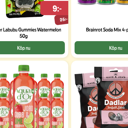
9:-
25:-
r Labubu Gummies Watermelon
Brainrot Soda Mix 4-
50g
Köp nu
Köp nu