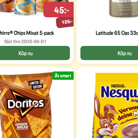
45:-
125:-
hirre® Chips Mixat 5-pack
Latitude 65 Oas 33c
Bäst före:
2026-06-01
Köp nu
Köp nu
Ät smart