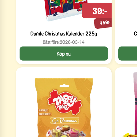
39:-
159:-
Dumle Christmas Kalender 225g
C
Bäst före:
2026-03-14
Köp nu