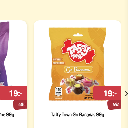
19:-
19:-
42:-
42:-
eme 99g
Taffy Town Go Bananas 99g