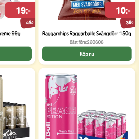
19:-
10:-
42:-
30:-
 Creme 99g
Raggarchips Raggarballe Svängdörr 150g
Bäst före:
260608
Köp nu