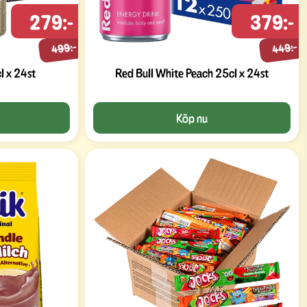
279:-
379:-
499:-
449:-
l x 24st
Red Bull White Peach 25cl x 24st
Köp nu