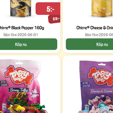
5:-
23:-
hirre® Black Pepper 160g
Chirre® Cheese & On
Bäst före:
2026-06-01
Bäst före:
2026-0
Köp nu
Köp nu