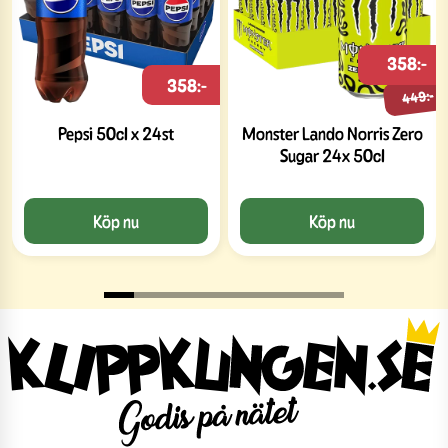
358:-
358:-
449:-
Pepsi 50cl x 24st
Monster Lando Norris Zero
Sugar 24x 50cl
Köp nu
Köp nu