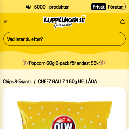
Skip to main content
5000+ produkter
Privat
Företag
Fri
Popcorn 60g 6-pack för endast 59kr
Chips & Snacks
/
CHEEZ BALLZ 160g HELLÅDA