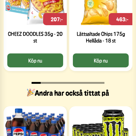
207:-
463:-
CHEEZ DOODLES 35g - 20
Lättsaltade Chips 175g
st
Hellåda - 18 st
Köp nu
Köp nu
Andra har också tittat på