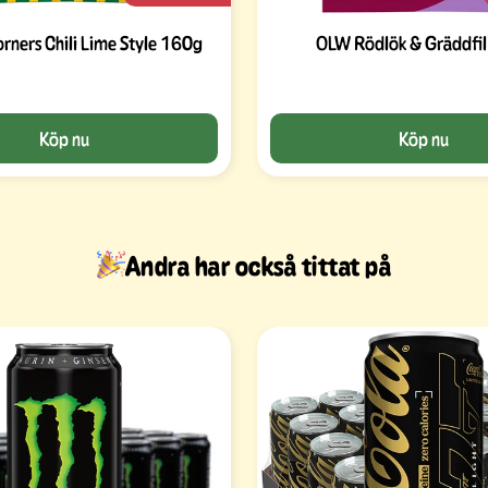
orners Chili Lime Style 160g
OLW Rödlök & Gräddfi
Köp nu
Köp nu
Andra har också tittat på