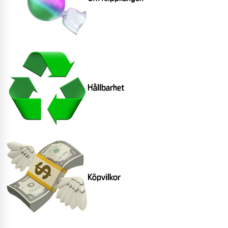
Hållbarhet
Köpvilkor