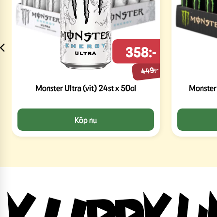
358:-
449:-
Monster Ultra (vit) 24st x 50cl
Monster 
Köp nu