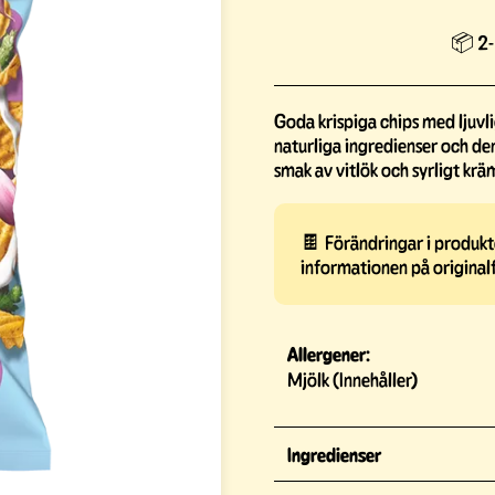
📦 2-
Goda krispiga chips med ljuvl
naturliga ingredienser och den
smak av vitlök och syrligt krä
🍫 Förändringar i produkte
informationen på original
Allergener:
Mjölk (Innehåller)
Ingredienser