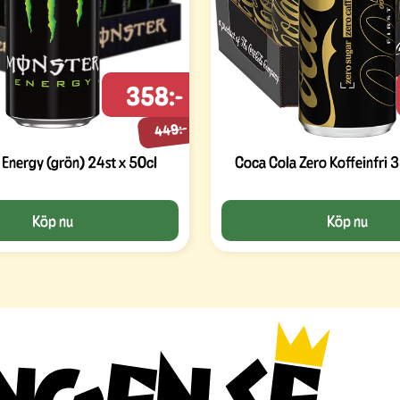
358:-
449:-
Energy (grön) 24st x 50cl
Coca Cola Zero Koffeinfri 3
Köp nu
Köp nu