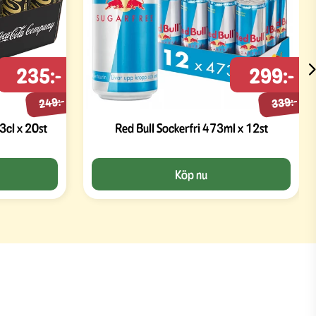
235:-
299:-
249:-
339:-
3cl x 20st
Red Bull Sockerfri 473ml x 12st
Köp nu