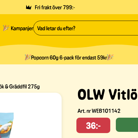
Fri frakt över 799:-
Kampanjer
Popcorn 60g 6-pack för endast 59kr
ök & Gräddfil 275g
OLW Vitlö
Art. nr
WEB101142
36:-