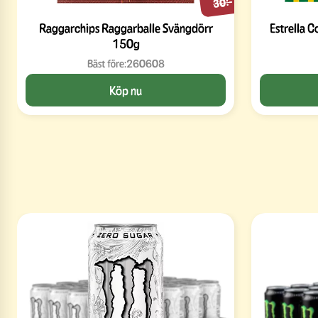
30:-
Raggarchips Raggarballe Svängdörr
Estrella C
150g
Bäst före:
260608
Köp nu