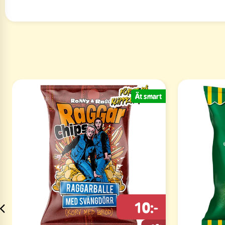
Ät smart
10:-