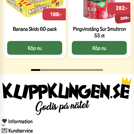
282:-
188:-
399:-
Banana Skids 60-pack
Pingvinstång Sur Smultron
55 st
Köp nu
Köp nu
🧡 Information
💌 Kundservice