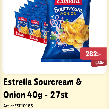
282:-
350:-
350:-
Estrella Sourcream &
Onion 40g - 27st
Art. nr
EST10155