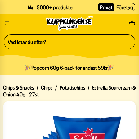
Skip to main content
5000+ produkter
Privat
Företag
Fri
Popcorn 60g 6-pack för endast 59kr
Chips & Snacks
/
Chips
/
Potatischips
/
Estrella Sourcream &
Onion 40g - 27st