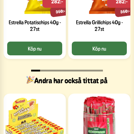
282:-
282:-
350:-
350:-
Estrella Potatischips 40g -
Estrella Grillchips 40g -
27st
27st
Köp nu
Köp nu
Andra har också tittat på