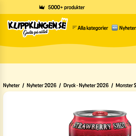
Skip to main content
5000+ produkter
Alla kategorier
Nyheter
Nyheter
/
Nyheter 2026
/
Dryck - Nyheter 2026
/
Monster 