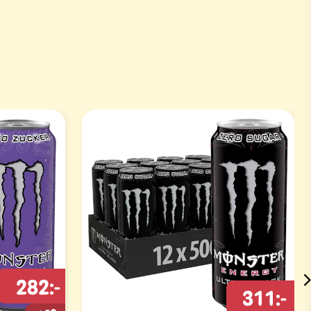
282:-
311:-