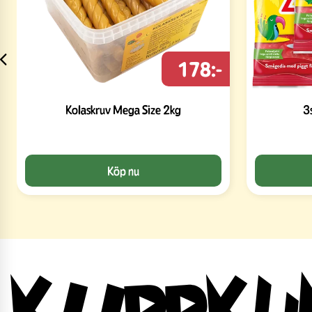
178:-
Kolaskruv Mega Size 2kg
3
Köp nu