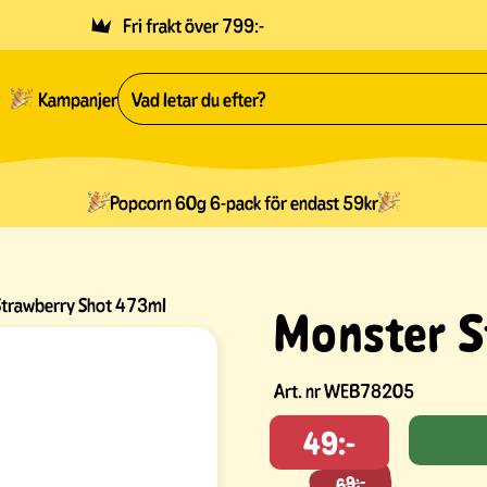
Fri frakt över 799:-
Kampanjer
Popcorn 60g 6-pack för endast 59kr
Strawberry Shot 473ml
Monster S
Art. nr
WEB78205
49:-
69:-
69:-