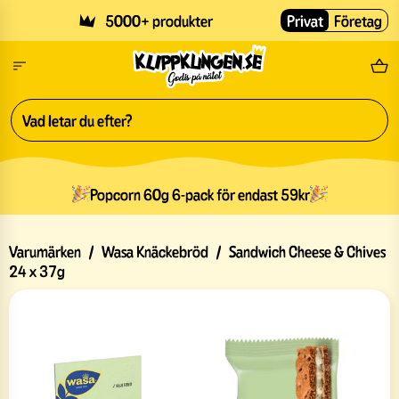
Skip to main content
5000+ produkter
Privat
Företag
Fri
Popcorn 60g 6-pack för endast 59kr
Varumärken
/
Wasa Knäckebröd
/
Sandwich Cheese & Chives
24 x 37g