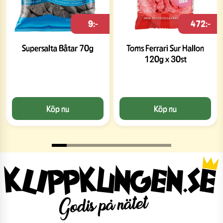
9:-
472:-
Supersalta Båtar 70g
Toms Ferrari Sur Hallon
120g x 30st
Köp nu
Köp nu