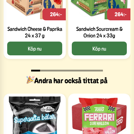
264:-
264:-
Sandwich Cheese & Paprika
Sandwich Sourcream &
24 x 37 g
Onion 24 x 33g
Köp nu
Köp nu
Andra har också tittat på