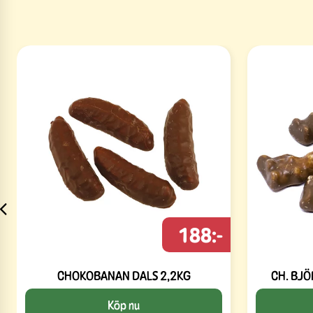
188:-
CHOKOBANAN DALS 2,2KG
CH. BJÖ
Köp nu