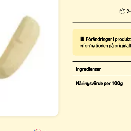
📦 2-
🍫 Förändringar i produkte
informationen på original
Ingredienser
Näringsvärde per 100g