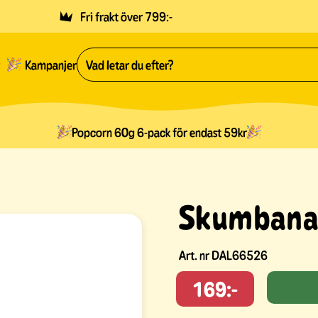
Fri frakt över 799:-
Kampanjer
Popcorn 60g 6-pack för endast 59kr
Skumbana
Art. nr
DAL66526
169:-