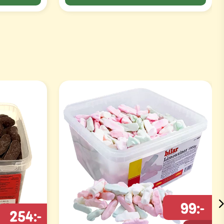
99:-
254:-