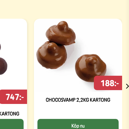
188:-
747:-
CHOCOSVAMP 2,2KG KARTONG
 KARTONG
Köp nu