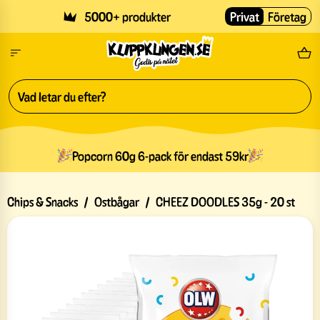
Skip to main content
5000+ produkter
Privat
Företag
Fri
Popcorn 60g 6-pack för endast 59kr
Chips & Snacks
/
Ostbågar
/
CHEEZ DOODLES 35g - 20 st