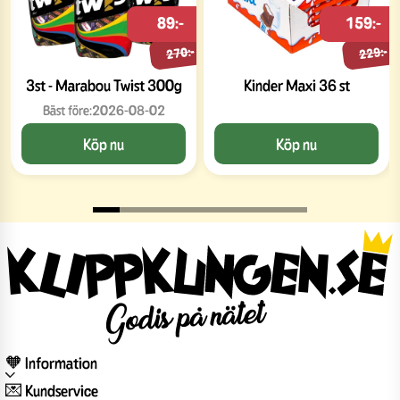
89:-
159:-
270:-
229:-
3st - Marabou Twist 300g
Kinder Maxi 36 st
Bäst före:
2026-08-02
Köp nu
Köp nu
🧡 Information
💌 Kundservice