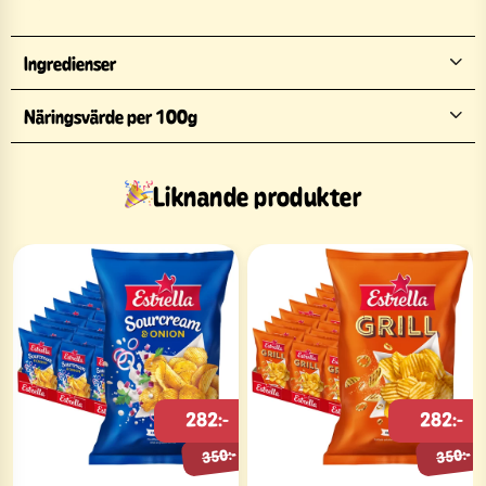
Ingredienser
Näringsvärde per 100g
Liknande produkter
282:-
282:-
350:-
350:-