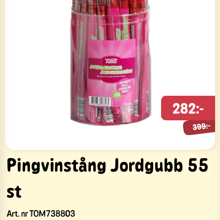
282:-
399:-
399:-
Pingvinstång Jordgubb 55
st
Art. nr
TOM738803