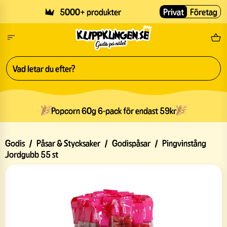
Skip to main content
5000+ produkter
Privat
Företag
Fri
Popcorn 60g 6-pack för endast 59kr
Godis
/
Påsar & Stycksaker
/
Godispåsar
/
Pingvinstång
Jordgubb 55 st