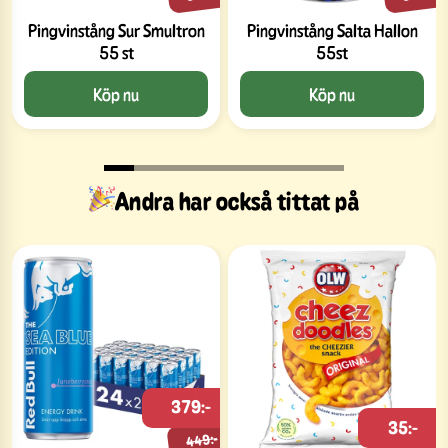
Pingvinstång Sur Smultron
Pingvinstång Salta Hallon
55 st
55st
Köp nu
Köp nu
Andra har också tittat på
379:-
35:-
449:-