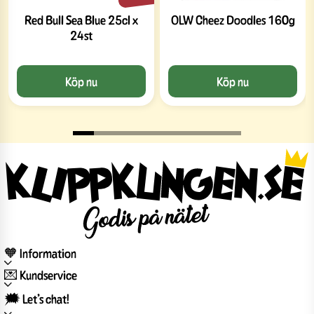
Red Bull Sea Blue 25cl x
OLW Cheez Doodles 160g
24st
Köp nu
Köp nu
🧡 Information
💌 Kundservice
🗯️ Let’s chat!