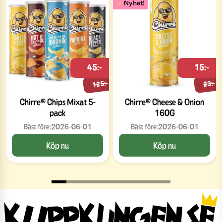
45:-
15:-
125:-
23:-
Chirre® Chips Mixat 5-
Chirre® Cheese & Onion
pack
160G
Bäst före:
2026-06-01
Bäst före:
2026-06-01
Köp nu
Köp nu