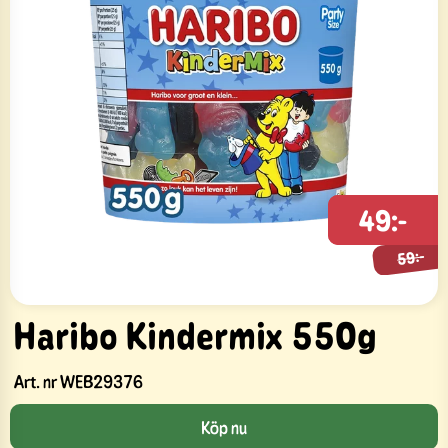
49:-
59:-
59:-
Haribo Kindermix 550g
Art. nr
WEB29376
Köp nu