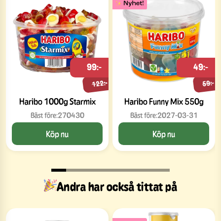
99:-
49:-
122:-
59:-
Haribo 1000g Starmix
Haribo Funny Mix 550g
Bäst före:
270430
Bäst före:
2027-03-31
Köp nu
Köp nu
Andra har också tittat på