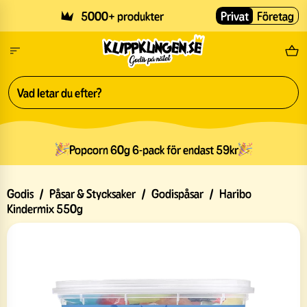
Skip to main content
5000+ produkter
Privat
Företag
Fri
Popcorn 60g 6-pack för endast 59kr
Godis
/
Påsar & Stycksaker
/
Godispåsar
/
Haribo
Kindermix 550g