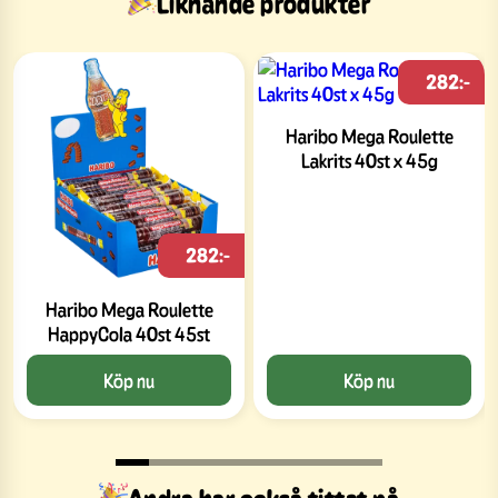
Liknande produkter
282:-
Haribo Mega Roulette
Lakrits 40st x 45g
282:-
Haribo Mega Roulette
HappyCola 40st 45st
Köp nu
Köp nu