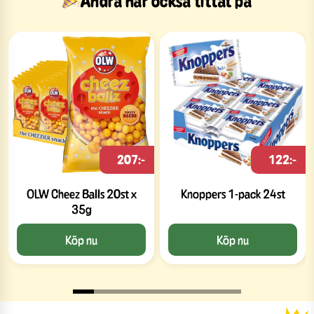
Andra har också tittat på
207:-
122:-
OLW Cheez Balls 20st x
Knoppers 1-pack 24st
35g
Köp nu
Köp nu