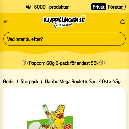
Skip to main content
5000+ produkter
Privat
Företag
Fri
Popcorn 60g 6-pack för endast 59kr
Godis
/
Storpack
/
Haribo Mega Roulette Sour 40st x 45g