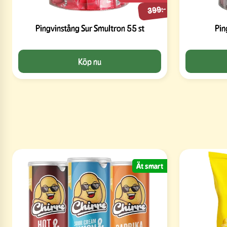
399:-
Pingvinstång Sur Smultron 55 st
Pin
Köp nu
Ät smart