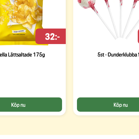
32:-
rella Lättsaltade 175g
5st - Dunderklubba
Köp nu
Köp nu