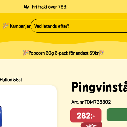
Fri frakt över 799:-
Kampanjer
Popcorn 60g 6-pack för endast 59kr
 Hallon 55st
Pingvinst
Art. nr
TOM738802
282:-
399:-
399:-