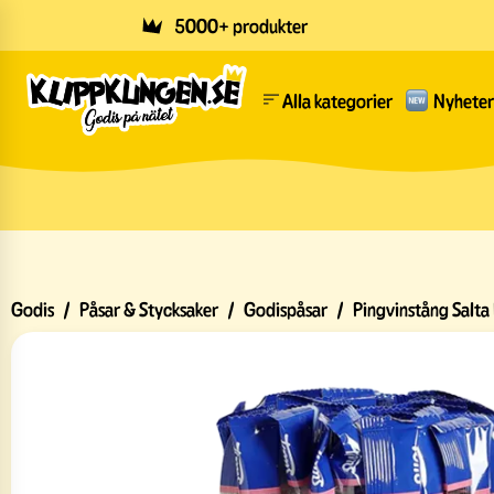
Skip to main content
5000+ produkter
Alla kategorier
Nyheter
Godis
/
Påsar & Stycksaker
/
Godispåsar
/
Pingvinstång Salta