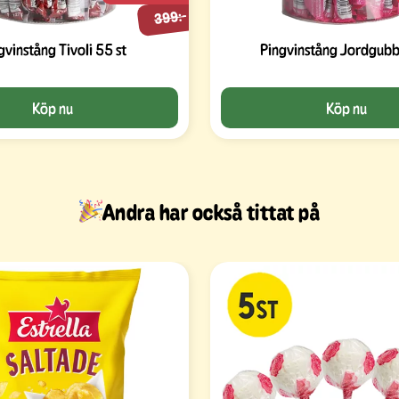
399:-
gvinstång Tivoli 55 st
Pingvinstång Jordgubb
Köp nu
Köp nu
Andra har också tittat på