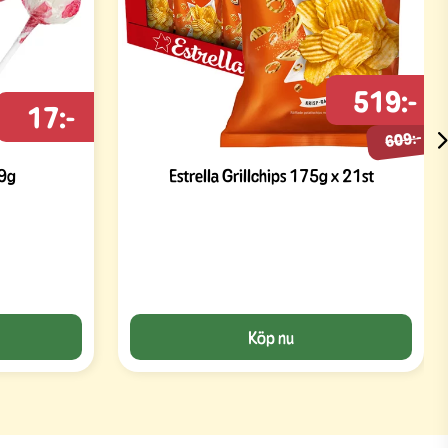
519:-
17:-
609:-
 9g
Estrella Grillchips 175g x 21st
Köp nu