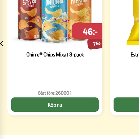
46:-
75:-
Chirre® Chips Mixat 3-pack
Est
Bäst före:
260601
Köp nu