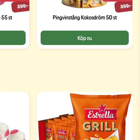
399:-
399:-
 55 st
Pingvinstång Kokosdröm 50 st
Köp nu