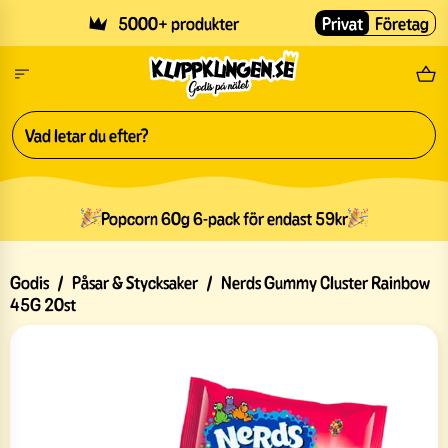
Skip to main content
5000+ produkter
Privat
Företag
Fri
Popcorn 60g 6-pack för endast 59kr
Godis
/
Påsar & Stycksaker
/
Nerds Gummy Cluster Rainbow
45G 20st