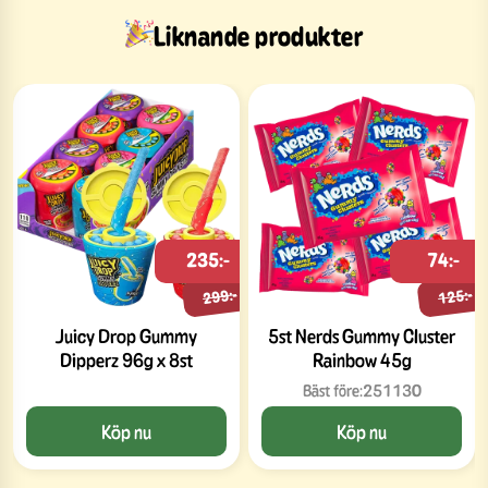
Liknande produkter
235:-
74:-
299:-
125:-
Juicy Drop Gummy
5st Nerds Gummy Cluster
Dipperz 96g x 8st
Rainbow 45g
Bäst före:
251130
Köp nu
Köp nu