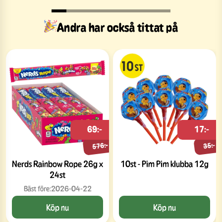
Andra har också tittat på
69:-
17:-
576:-
35:-
Nerds Rainbow Rope 26g x
10st - Pim Pim klubba 12g
24st
Bäst före:
2026-04-22
Köp nu
Köp nu