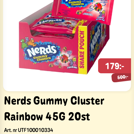
179:-
500:-
500:-
Nerds Gummy Cluster
Rainbow 45G 20st
Art. nr
UTF100010334