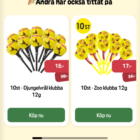
Andra har också tittat på
15:-
17:-
30:-
35:-
10st - Djungelvrål klubba
10st - Zoo klubba 12g
12g
Köp nu
Köp nu