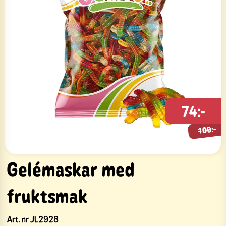
109:-
74:-
109:-
Gelémaskar med
fruktsmak
Art. nr
JL2928