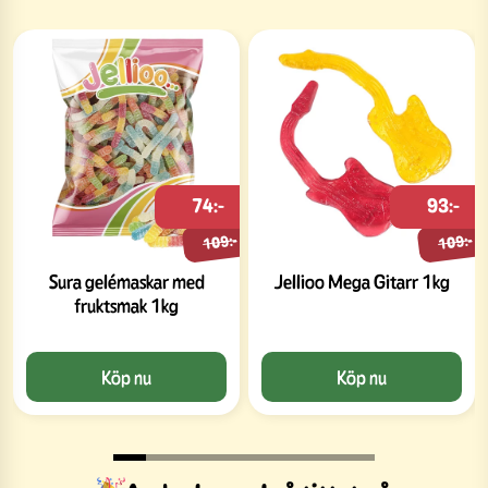
74:-
93:-
109:-
109:-
Sura gelémaskar med
Jellioo Mega Gitarr 1kg
fruktsmak 1kg
Köp nu
Köp nu