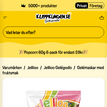
Skip to main content
5000+ produkter
Privat
Företag
Fri
Popcorn 60g 6-pack för endast 59kr
Varumärken
/
Jellioo
/
Jellioo Gelégodis
/
Gelémaskar med
fruktsmak