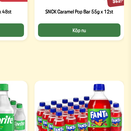
352:-
x 48st
SNCK Caramel Pop Bar 55g x 12st
Köp nu