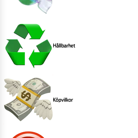
Hållbarhet
Köpvilkor