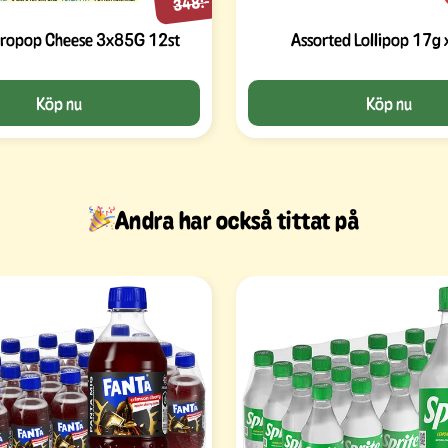
348:-
cropop Cheese 3x85G 12st
Assorted Lollipop 17g 
Köp nu
Köp nu
Andra har också tittat på