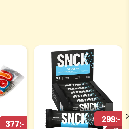
299:-
377:-