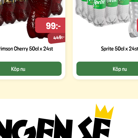
99:-
449:-
rimson Cherry 50cl x 24st
Sprite 50cl x 24s
Köp nu
Köp nu