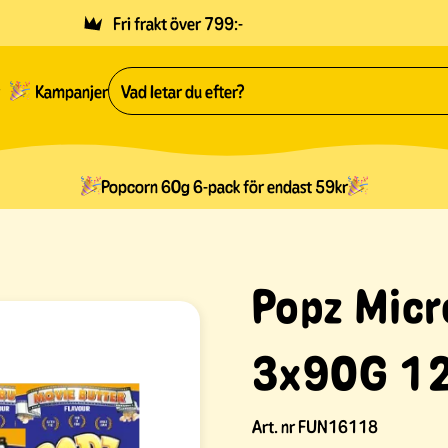
Fri frakt över 799:-
Kampanjer
Popcorn 60g 6-pack för endast 59kr
Popz Micr
3x90G 12
Art. nr
FUN16118