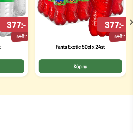
377:-
377:-
449:-
449:-
t
Fanta Exotic 50cl x 24st
Köp nu