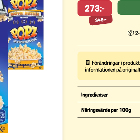
273:-
348:-
348:-
📦 2-
🍫 Förändringar i produkte
informationen på original
Ingredienser
Näringsvärde per 100g