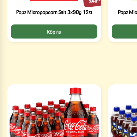
348:-
Popz Micropopcorn Salt 3x90g 12st
Popz Mi
Köp nu