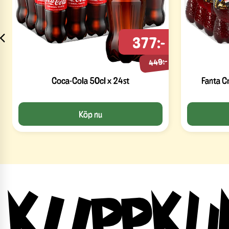
377:-
449:-
Coca-Cola 50cl x 24st
Fanta C
Köp nu