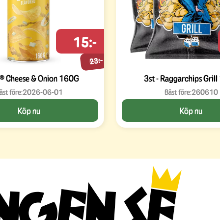
15:-
23:-
e® Cheese & Onion 160G
3st - Raggarchips Gril
äst före:
2026-06-01
Bäst före:
260610
Köp nu
Köp nu