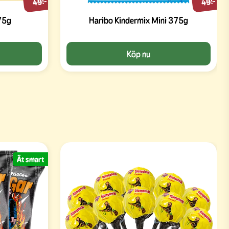
49:-
49:-
75g
Haribo Kindermix Mini 375g
Köp nu
Ät smart