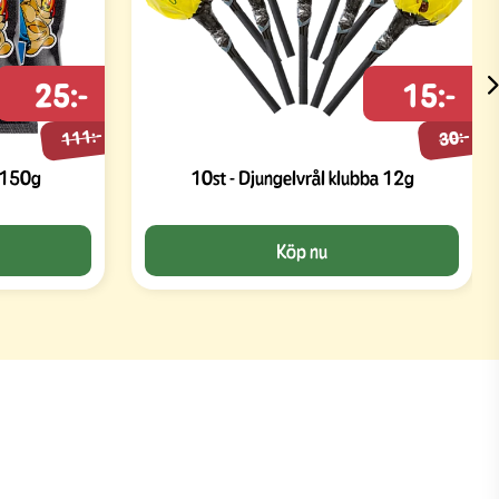
25:-
15:-
111:-
30:-
l 150g
10st - Djungelvrål klubba 12g
Köp nu