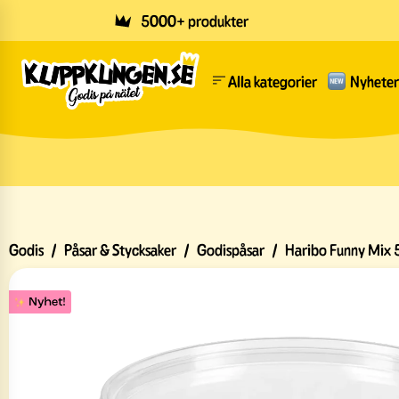
Skip to main content
5000+ produkter
Alla kategorier
Nyheter
Godis
/
Påsar & Stycksaker
/
Godispåsar
/
Haribo Funny Mix