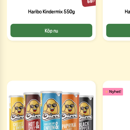
59:-
Haribo Kindermix 550g
Ha
Köp nu