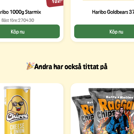
122:-
ribo 1000g Starmix
Haribo Goldbears 3
Bäst före:
270430
Köp nu
Köp nu
Andra har också tittat på