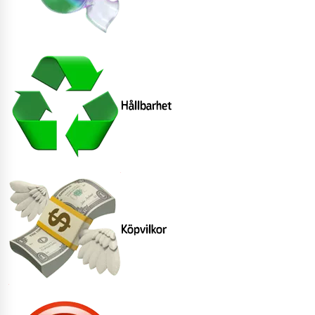
Hållbarhet
Köpvilkor