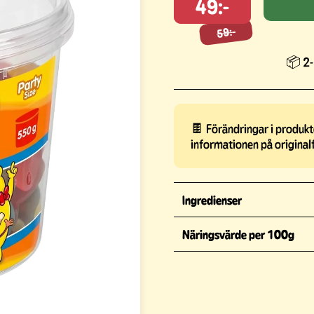
49:-
59:-
59:-
📦 2-
🍫 Förändringar i produkte
informationen på original
Ingredienser
Näringsvärde per 100g