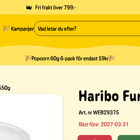
Fri frakt över 799:-
Kampanjer
Popcorn 60g 6-pack för endast 59kr
 550g
Haribo Fu
Art. nr
WEB29375
Bäst före:
2027-03-31