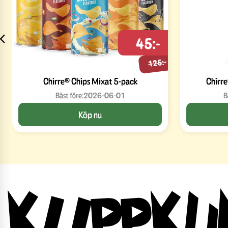
45:-
125:-
Chirre® Chips Mixat 5-pack
Chirr
Bäst före:
2026-06-01
B
Köp nu