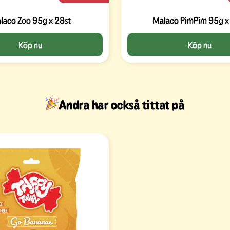
laco Zoo 95g x 28st
Malaco PimPim 95g x
Köp nu
Köp nu
Andra har också tittat på