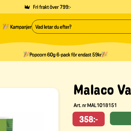
Fri frakt över 799:-
Kampanjer
Popcorn 60g 6-pack för endast 59kr
Malaco Va
Art. nr
MAL1018151
358:-