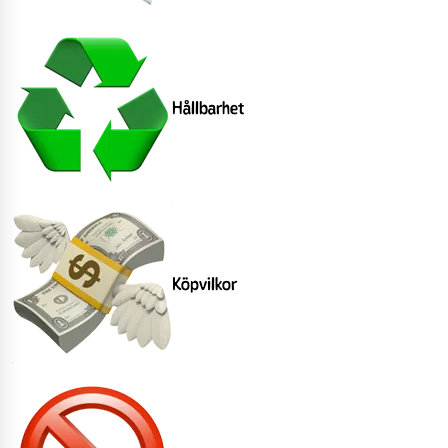
Hållbarhet
Köpvilkor