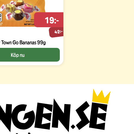
19:-
42:-
y Town Go Bananas 99g
Köp nu