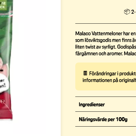
📦 2-
Malaco Vattenmeloner har en 
som lösviktsgodis men finns äv
liten twist av syrligt. Godispå
färgämnen och aromer. Malac
🍫 Förändringar i produkte
informationen på original
Ingredienser
Näringsvärde per 100g