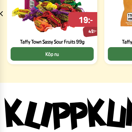
19:-
42:-
Taffy Town Sassy Sour Fruits 99g
Taff
Köp nu