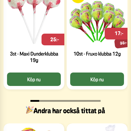
17:-
25:-
35:-
3st - Maxi Dunderklubba
10st - Fruxo klubba 12g
19g
Köp nu
Köp nu
Andra har också tittat på