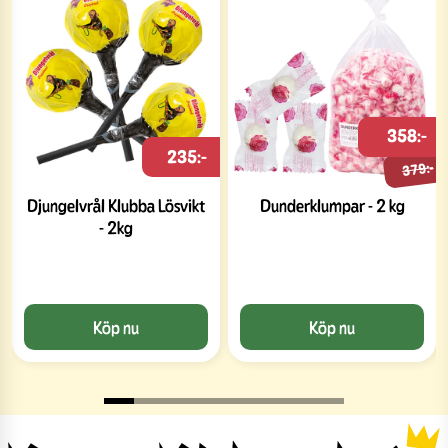
358:-
235:-
379:-
Djungelvrål Klubba Lösvikt
Dunderklumpar - 2 kg
- 2kg
Köp nu
Köp nu