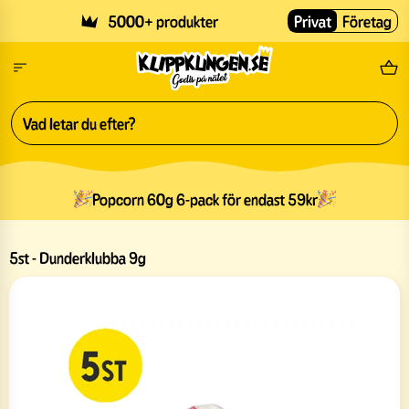
Skip to main content
5000+ produkter
Privat
Företag
Fri
Popcorn 60g 6-pack för endast 59kr
5st - Dunderklubba 9g