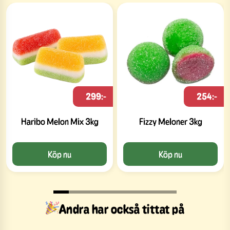
299:-
254:-
Haribo Melon Mix 3kg
Fizzy Meloner 3kg
Köp nu
Köp nu
Andra har också tittat på