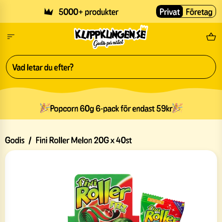
Skip to main content
5000+ produkter
Privat
Företag
Fri
Popcorn 60g 6-pack för endast 59kr
Godis
/
Fini Roller Melon 20G x 40st