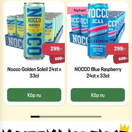
299:-
299:-
600:-
600:-
Nocco Golden Soleil 24st x
NOCCO Blue Raspberry
33cl
24st x 33cl
Köp nu
Köp nu