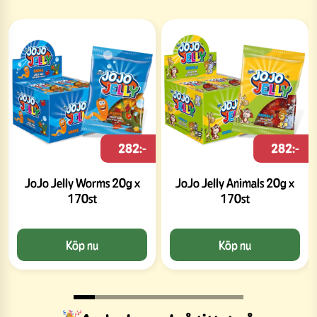
282:-
282:-
JoJo Jelly Worms 20g x
JoJo Jelly Animals 20g x
170st
170st
Köp nu
Köp nu