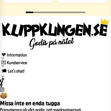
🧡 Information
💌 Kundservice
🗯️ Let’s chat!
Missa inte en enda tugga
Prenumerera på vårt godis- och snacksuniversum