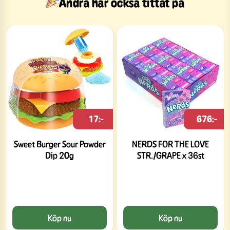
Andra har också tittat på
17:-
676:-
Sweet Burger Sour Powder
NERDS FOR THE LOVE
Dip 20g
STR./GRAPE x 36st
Köp nu
Köp nu