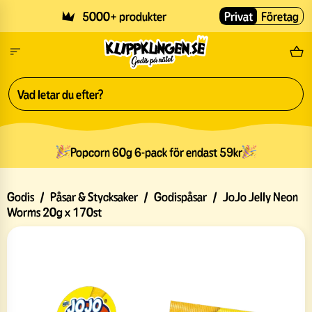
Skip to main content
5000+ produkter
Privat
Företag
Fri
Popcorn 60g 6-pack för endast 59kr
Godis
/
Påsar & Stycksaker
/
Godispåsar
/
JoJo Jelly Neon
Worms 20g x 170st