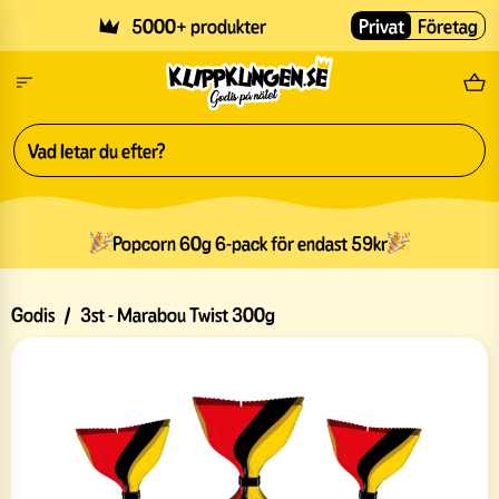
Skip to main content
5000+ produkter
Privat
Företag
Fri
Popcorn 60g 6-pack för endast 59kr
Godis
/
3st - Marabou Twist 300g