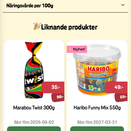
Näringsvärde per 100g
Liknande produkter
35:-
49:-
90:-
59:-
Marabou Twist 300g
Haribo Funny Mix 550g
Bäst före:
2026-08-02
Bäst före:
2027-03-31