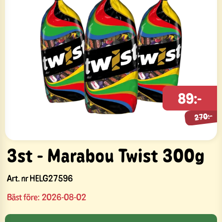
270:-
89:-
270:-
3st - Marabou Twist 300g
Art. nr
HELG27596
Bäst före:
2026-08-02