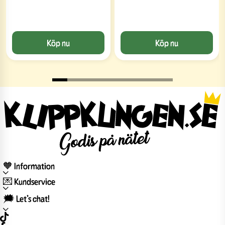
Köp nu
Köp nu
🧡 Information
💌 Kundservice
🗯️ Let’s chat!