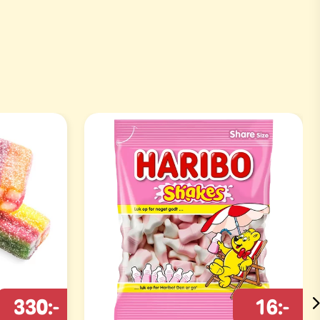
330:-
16:-