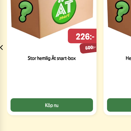
226:-
500:-
Stor hemlig Ät snart-box
He
Köp nu