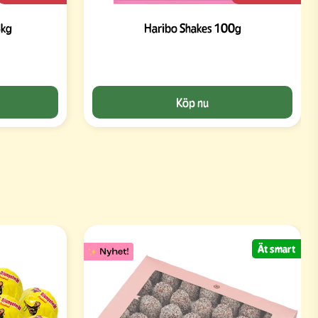
3kg
Haribo Shakes 100g
Köp nu
Ät smart