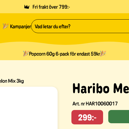
Fri frakt över 799:-
Kampanjer
Popcorn 60g 6-pack för endast 59kr
lon Mix 3kg
Haribo Me
Art. nr
HAR10060017
299:-