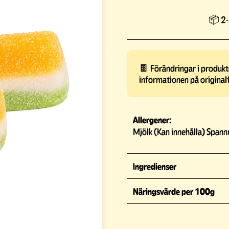
📦 2-
🍫 Förändringar i produkte
informationen på original
Allergener:
Mjölk (Kan innehålla) Spann
Ingredienser
Näringsvärde per 100g