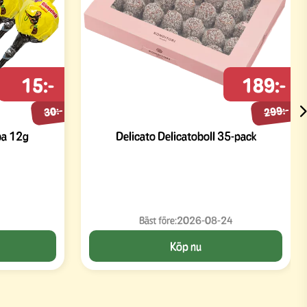
15:-
189:-
299:-
30:-
ba 12g
Delicato Delicatoboll 35-pack
Bäst före:
2026-08-24
Köp nu