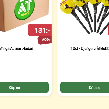
131:-
300:-
mliga Ät snart-lådan
10st - Djungelvrål klub
Köp nu
Köp nu