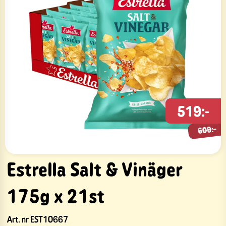
519:-
609:-
609:-
Estrella Salt & Vinäger
175g x 21st
Art. nr
EST10667