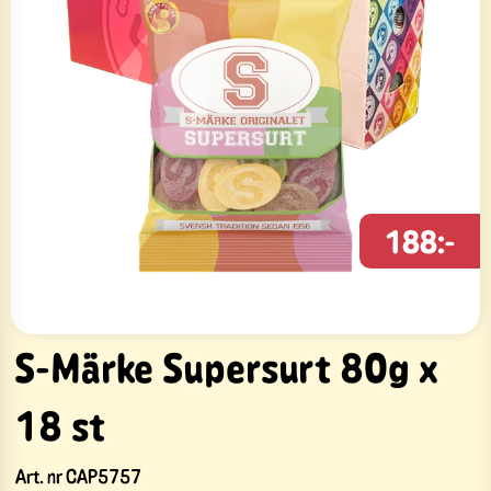
188:-
S-Märke Supersurt 80g x
18 st
Art. nr
CAP5757