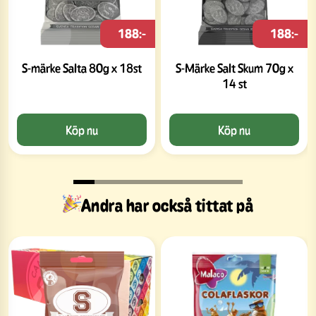
188:-
188:-
S-märke Salta 80g x 18st
S-Märke Salt Skum 70g x
14 st
Köp nu
Köp nu
Andra har också tittat på