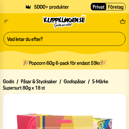
Skip to main content
5000+ produkter
Privat
Företag
Fri
Popcorn 60g 6-pack för endast 59kr
Godis
/
Påsar & Stycksaker
/
Godispåsar
/
S-Märke
Supersurt 80g x 18 st