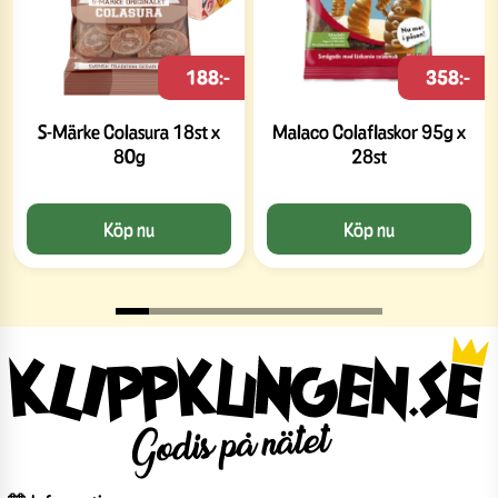
188:-
358:-
S-Märke Colasura 18st x
Malaco Colaflaskor 95g x
80g
28st
Köp nu
Köp nu