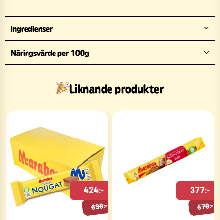
Ingredienser
Näringsvärde per 100g
Liknande produkter
424:-
377:-
699:-
579:-