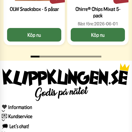
OLW Snacksbox - 5 påsar
Chirre® Chips Mixat 5-
pack
Bäst före:
2026-06-01
Köp nu
Köp nu
🧡 Information
💌 Kundservice
🗯️ Let’s chat!