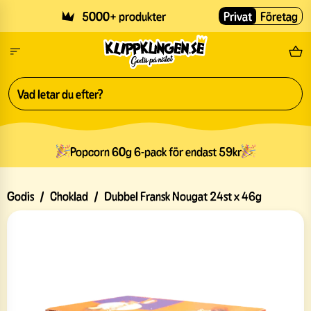
Skip to main content
5000+ produkter
Privat
Företag
Fri
Popcorn 60g 6-pack för endast 59kr
Godis
/
Choklad
/
Dubbel Fransk Nougat 24st x 46g