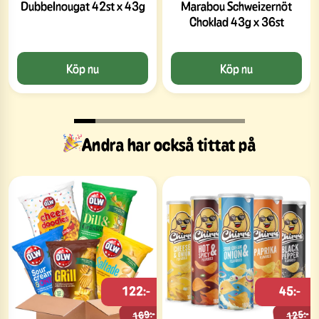
Dubbelnougat 42st x 43g
Marabou Schweizernöt
Choklad 43g x 36st
Köp nu
Köp nu
Andra har också tittat på
122:-
45:-
169:-
125:-