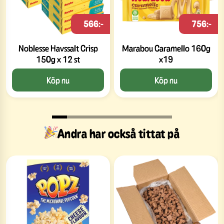
566:-
756:-
Noblesse Havssalt Crisp
Marabou Caramello 160g
150g x 12 st
x19
Köp nu
Köp nu
Andra har också tittat på