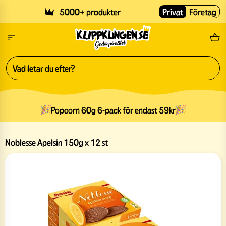
Skip to main content
5000+ produkter
Privat
Företag
Fri
Popcorn 60g 6-pack för endast 59kr
Noblesse Apelsin 150g x 12 st