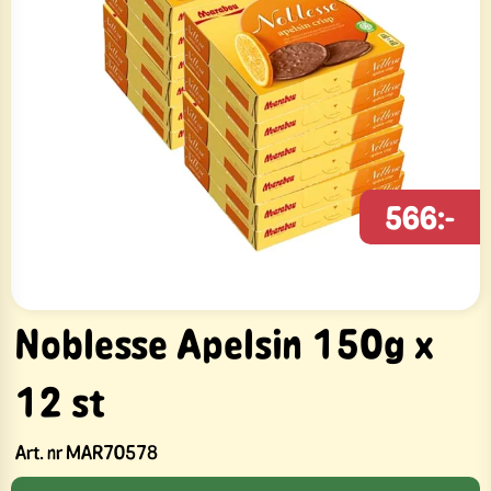
566:-
Noblesse Apelsin 150g x
12 st
Art. nr
MAR70578