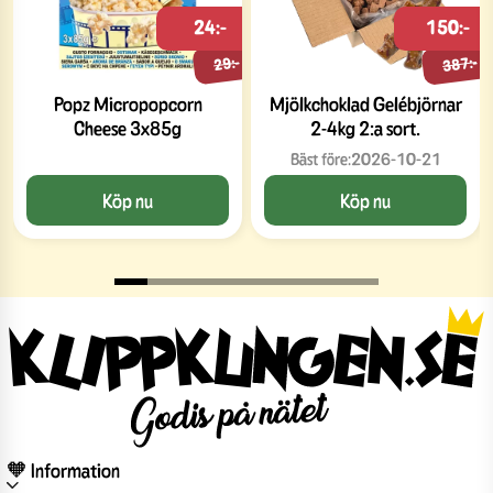
24:-
150:-
387:-
29:-
Popz Micropopcorn
Mjölkchoklad Gelébjörnar
Cheese 3x85g
2-4kg 2:a sort.
Bäst före:
2026-10-21
Köp nu
Köp nu
🧡 Information