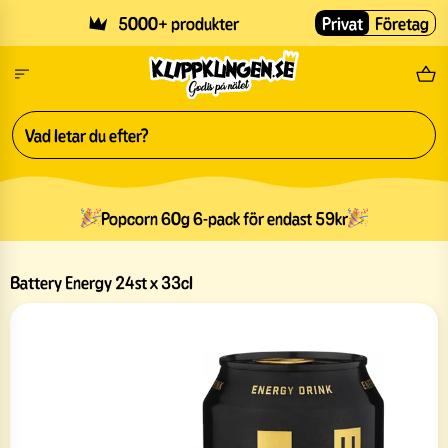
Skip to main content
5000+ produkter
Privat
Företag
Fri
Popcorn 60g 6-pack för endast 59kr
Battery Energy 24st x 33cl