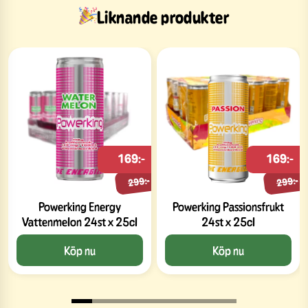
Liknande produkter
169:-
169:-
299:-
299:-
Powerking Energy
Powerking Passionsfrukt
Vattenmelon 24st x 25cl
24st x 25cl
Köp nu
Köp nu