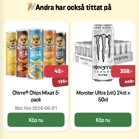
Andra har också tittat på
45:-
358:-
125:-
449:-
Chirre® Chips Mixat 5-
Monster Ultra (vit) 24st x
pack
50cl
Bäst före:
2026-06-01
Köp nu
Köp nu