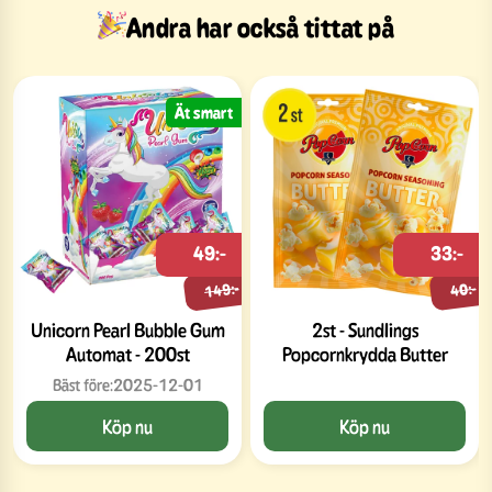
Andra har också tittat på
Ät smart
49:-
33:-
149:-
40:-
Unicorn Pearl Bubble Gum
2st - Sundlings
Automat - 200st
Popcornkrydda Butter
Bäst före:
2025-12-01
Köp nu
Köp nu