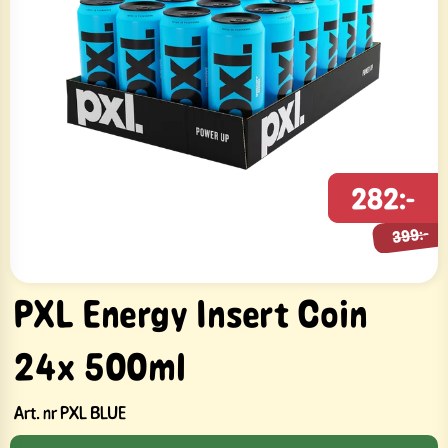
282:-
399:-
399:-
PXL Energy Insert Coin
24x 500ml
Art. nr
PXL BLUE