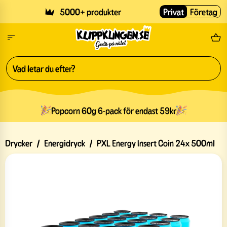
Skip to main content
5000+ produkter
Privat
Företag
Fri
Popcorn 60g 6-pack för endast 59kr
Drycker
/
Energidryck
/
PXL Energy Insert Coin 24x 500ml