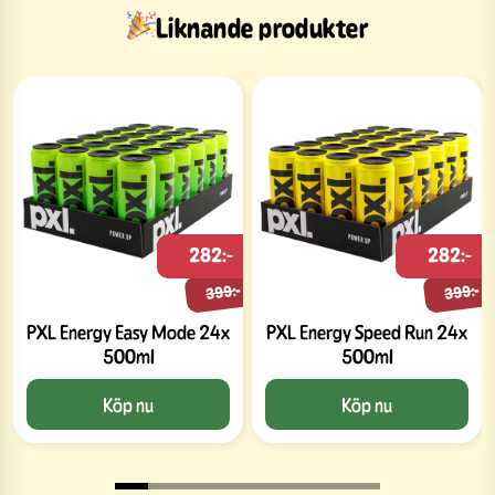
Liknande produkter
282:-
282:-
399:-
399:-
PXL Energy Easy Mode 24x
PXL Energy Speed Run 24x
500ml
500ml
Köp nu
Köp nu