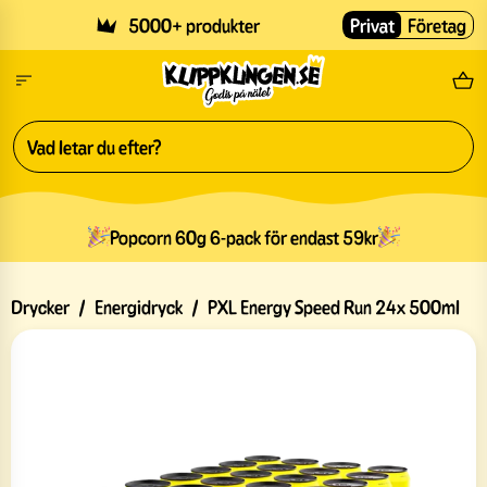
Skip to main content
5000+ produkter
Privat
Företag
Fri
Popcorn 60g 6-pack för endast 59kr
Drycker
/
Energidryck
/
PXL Energy Speed Run 24x 500ml