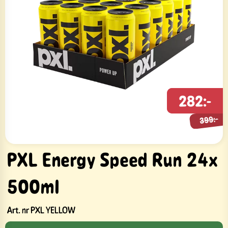
282:-
399:-
399:-
PXL Energy Speed Run 24x
500ml
Art. nr
PXL YELLOW