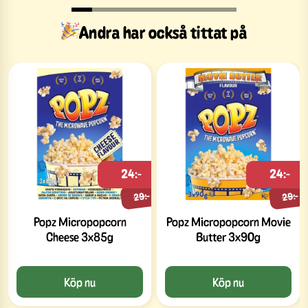
Andra har också tittat på
24:-
24:-
29:-
29:-
Popz Micropopcorn
Popz Micropopcorn Movie
Cheese 3x85g
Butter 3x90g
Köp nu
Köp nu