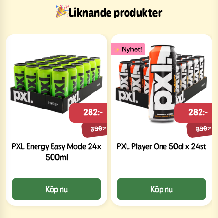
Liknande produkter
282:-
282:-
399:-
399:-
PXL Energy Easy Mode 24x
PXL Player One 50cl x 24st
500ml
Köp nu
Köp nu