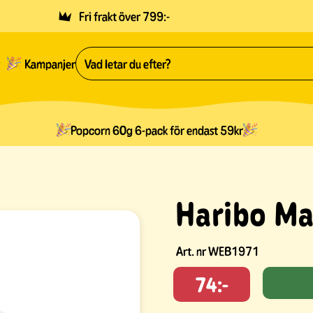
Fri frakt över 799:-
Kampanjer
Popcorn 60g 6-pack för endast 59kr
Haribo M
Art. nr
WEB1971
74:-