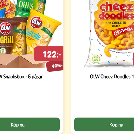
122:-
169:-
 Snacksbox - 5 påsar
OLW Cheez Doodles 
Köp nu
Köp nu