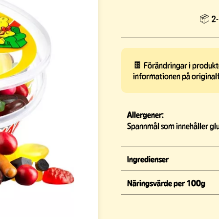
📦 2-
🍫 Förändringar i produkte
informationen på original
Allergener:
Spannmål som innehåller glu
Ingredienser
Näringsvärde per 100g