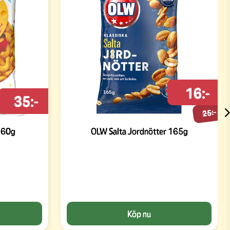
16:-
35:-
25:-
160g
OLW Salta Jordnötter 165g
Köp nu