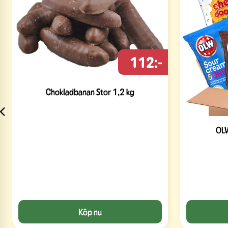
112:-
Chokladbanan Stor 1,2 kg
OLW
Köp nu