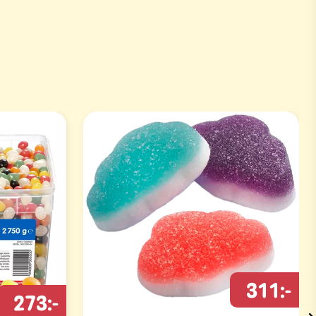
311:-
273:-