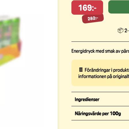
169:-
282:-
282:-
📦 2-
Energidryck med smak av päro
🍫 Förändringar i produkte
informationen på original
Ingredienser
Näringsvärde per 100g