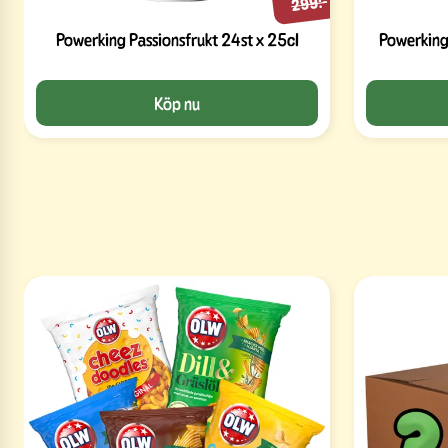
299:-
Powerking Passionsfrukt 24st x 25cl
Powerking
Köp nu