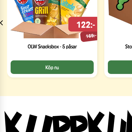
122:-
169:-
OLW Snacksbox - 5 påsar
Sto
Köp nu