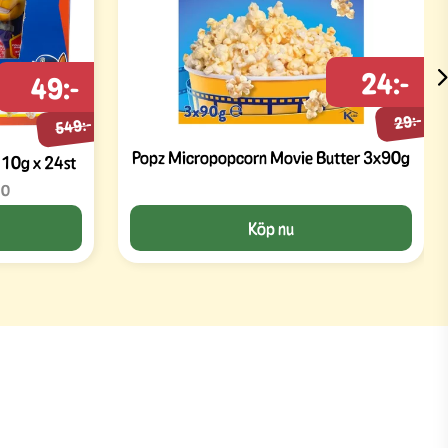
24:-
49:-
29:-
549:-
Popz Micropopcorn Movie Butter 3x90g
 10g x 24st
10
Köp nu