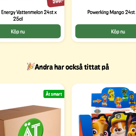
299:-
 Energy Vattenmelon 24st x
Powerking Mango 24st 
25cl
Köp nu
Köp nu
Andra har också tittat på
Ät smart