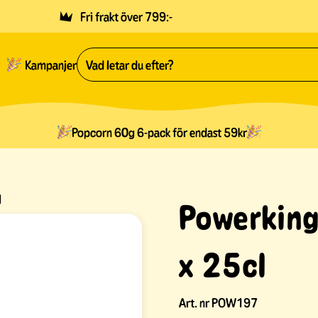
Fri frakt över 799:-
Kampanjer
Popcorn 60g 6-pack för endast 59kr
l
Powerking
x 25cl
Art. nr
POW197