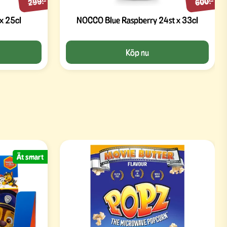
299:-
600:-
x 25cl
NOCCO Blue Raspberry 24st x 33cl
Köp nu
Ät smart