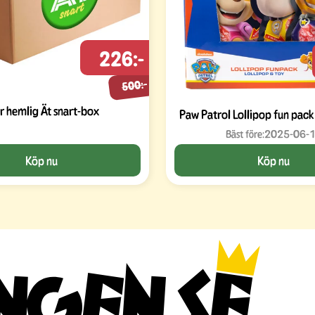
226:-
500:-
r hemlig Ät snart-box
Paw Patrol Lollipop fun pack
Bäst före:
2025-06-
Köp nu
Köp nu