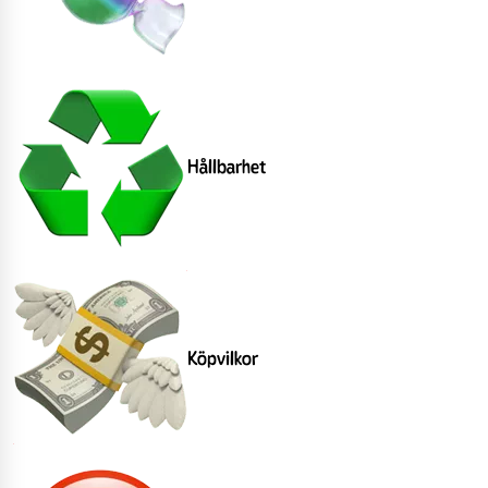
Hållbarhet
Köpvilkor