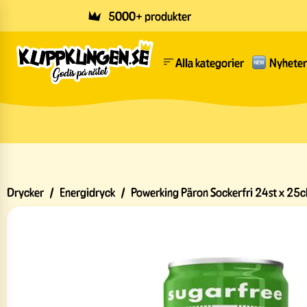
Skip to main content
5000+ produkter
Alla kategorier
Nyheter
Drycker
/
Energidryck
/
Powerking Päron Sockerfri 24st x 25c