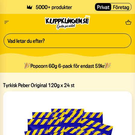
Skip to main content
5000+ produkter
Privat
Företag
Fri
Popcorn 60g 6-pack för endast 59kr
Tyrkisk Peber Original 120g x 24 st