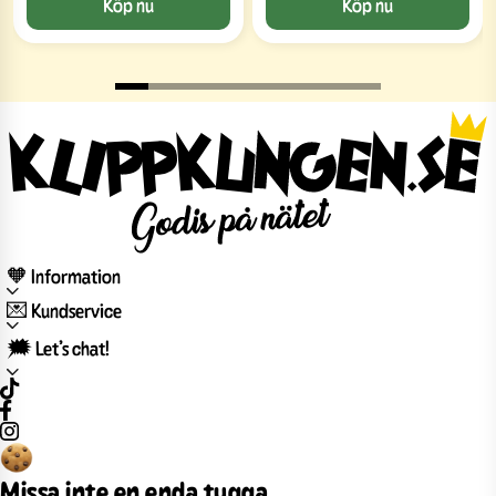
Köp nu
Köp nu
🧡 Information
💌 Kundservice
🗯️ Let’s chat!
Missa inte en enda tugga