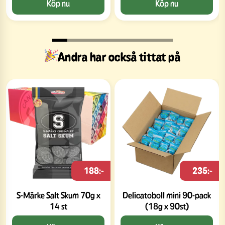
Köp nu
Köp nu
Andra har också tittat på
188:-
235:-
S-Märke Salt Skum 70g x
Delicatoboll mini 90-pack
14 st
(18g x 90st)