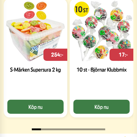
254:-
17:-
S-Märken Supersura 2 kg
10 st - Björnar Klubbmix
Köp nu
Köp nu