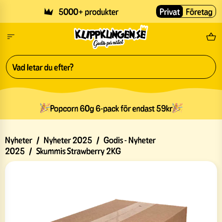
Skip to main content
5000+ produkter
Privat
Företag
Fri
Popcorn 60g 6-pack för endast 59kr
Nyheter
/
Nyheter 2025
/
Godis - Nyheter
2025
/
Skummis Strawberry 2KG