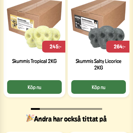
245:-
264:-
Skummis Tropical 2KG
Skummis Salty Licorice
2KG
Köp nu
Köp nu
Andra har också tittat på