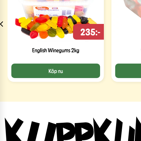
235:-
English Winegums 2kg
Köp nu