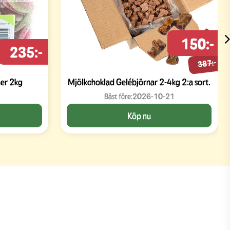
150:-
235:-
387:-
er 2kg
Mjölkchoklad Gelébjörnar 2-4kg 2:a sort.
Bäst före:
2026-10-21
Köp nu