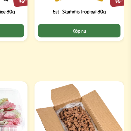
75:-
75:-
rice 80g
5st - Skummis Tropical 80g
Köp nu