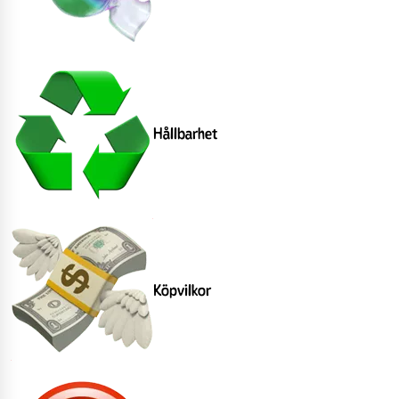
Hållbarhet
Köpvilkor