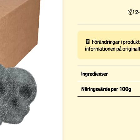
📦 2-
🍫 Förändringar i produkte
informationen på original
Ingredienser
Näringsvärde per 100g