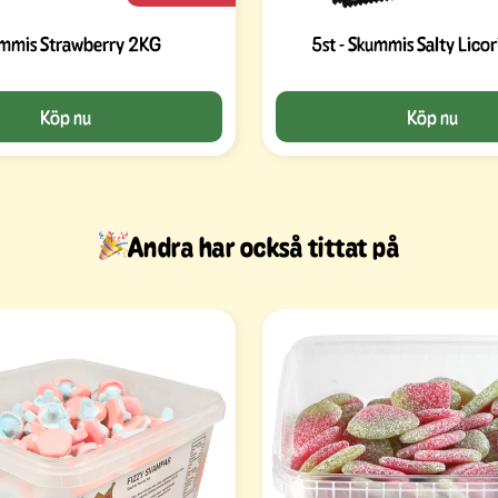
mmis Strawberry 2KG
5st - Skummis Salty Lico
Köp nu
Köp nu
Andra har också tittat på