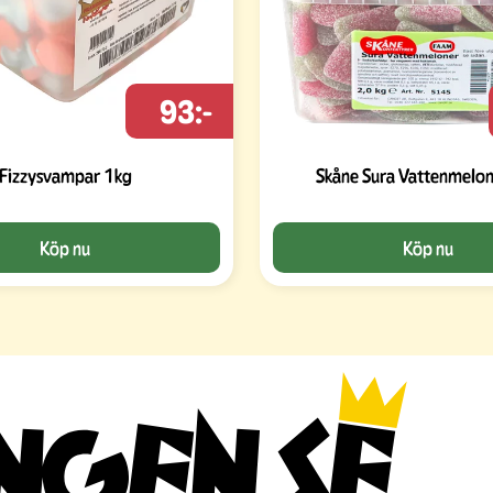
93:-
Fizzysvampar 1kg
Skåne Sura Vattenmelon
Köp nu
Köp nu