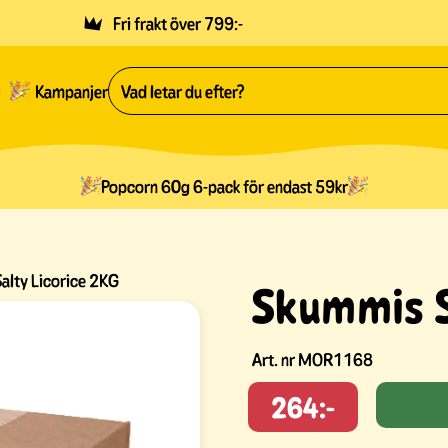
Fri frakt över 799:-
Kampanjer
Popcorn 60g 6-pack för endast 59kr
alty Licorice 2KG
Skummis S
Art. nr
MOR1168
264:-