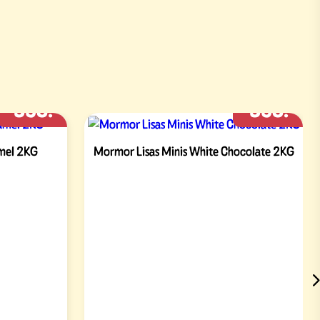
358:-
358:-
amel 2KG
Mormor Lisas Minis White Chocolate 2KG