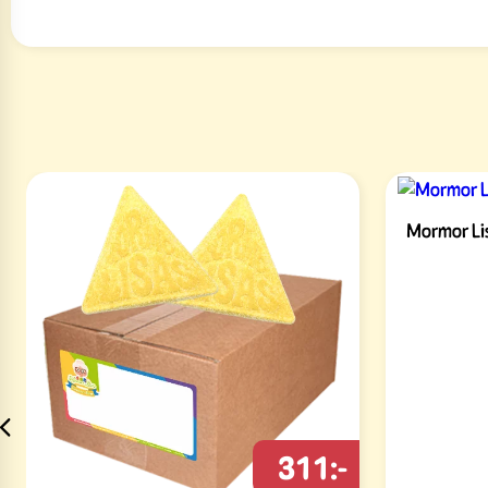
Mormor Lis
311:-