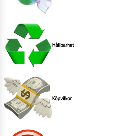
Hållbarhet
Köpvilkor