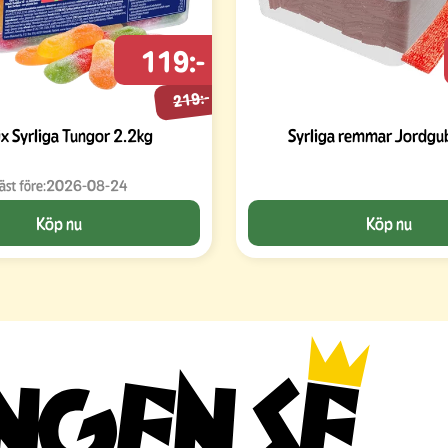
119:-
219:-
x Syrliga Tungor 2.2kg
Syrliga remmar Jordgu
äst före:
2026-08-24
Köp nu
Köp nu