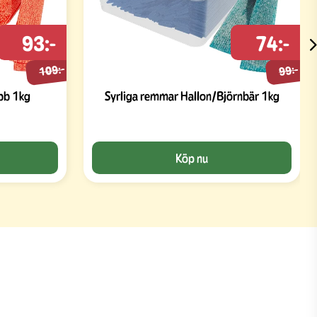
93:-
74:-
109:-
99:-
bb 1kg
Syrliga remmar Hallon/Björnbär 1kg
Köp nu