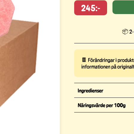
245:-
📦 2-
🍫 Förändringar i produkte
informationen på original
Ingredienser
Näringsvärde per 100g