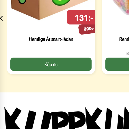
131:-
300:-
Hemliga Ät snart-lådan
Remi
B
Köp nu