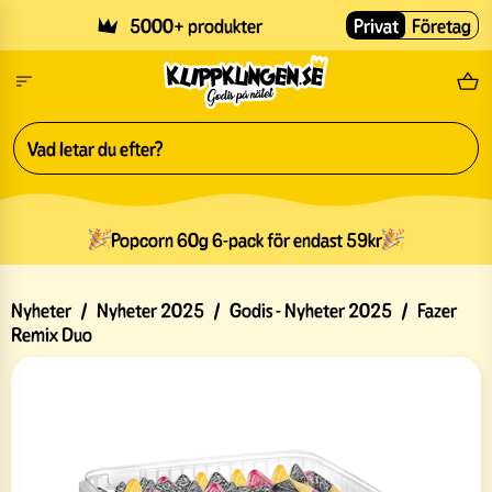
Skip to main content
5000+ produkter
Privat
Företag
Fri
Popcorn 60g 6-pack för endast 59kr
Nyheter
/
Nyheter 2025
/
Godis - Nyheter 2025
/
Fazer
Remix Duo