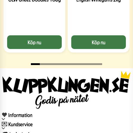
Köp nu
Köp nu
🧡 Information
💌 Kundservice