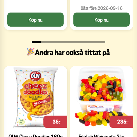
Bäst före:
2026-09-16
Köp nu
Köp nu
Andra har också tittat på
35:-
235:-
OLW Cheez Doodles 160g
English Winegums 2kg