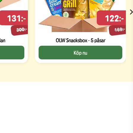
131:-
122:-
300:-
169:-
dan
OLW Snacksbox - 5 påsar
Köp nu