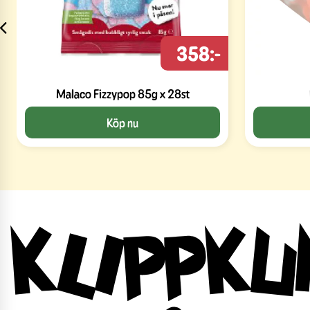
358:-
Malaco Fizzypop 85g x 28st
Köp nu