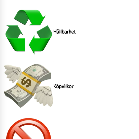
Hållbarhet
Köpvilkor