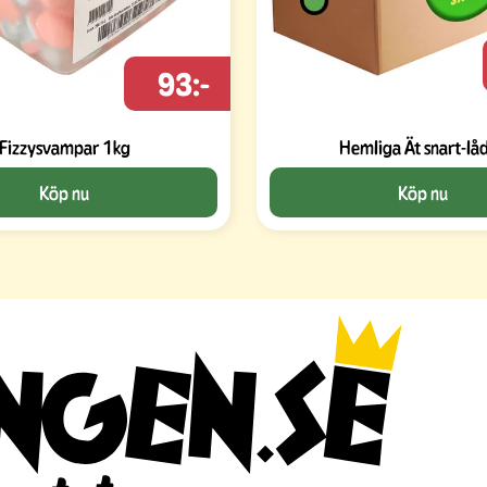
93:-
Fizzysvampar 1kg
Hemliga Ät snart-lå
Köp nu
Köp nu