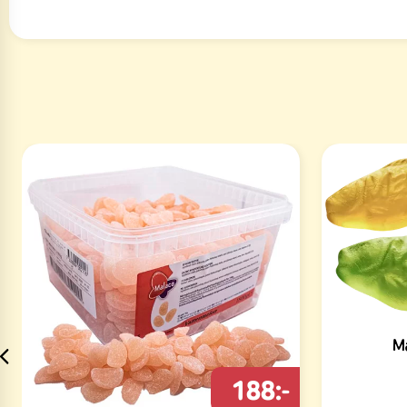
Ma
188:-