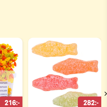
216:-
282:-