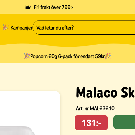
Fri frakt över 799:-
Kampanjer
Popcorn 60g 6-pack för endast 59kr
Malaco S
Art. nr
MAL63610
131:-