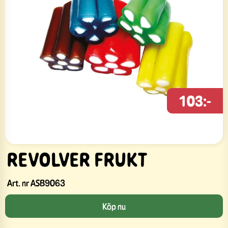
103:-
REVOLVER FRUKT
Art. nr
ASB9063
Köp nu