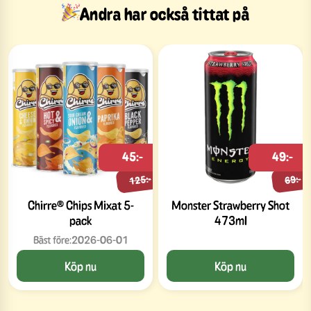
Andra har också tittat på
45:-
49:-
125:-
69:-
Chirre® Chips Mixat 5-
Monster Strawberry Shot
pack
473ml
Bäst före:
2026-06-01
Köp nu
Köp nu