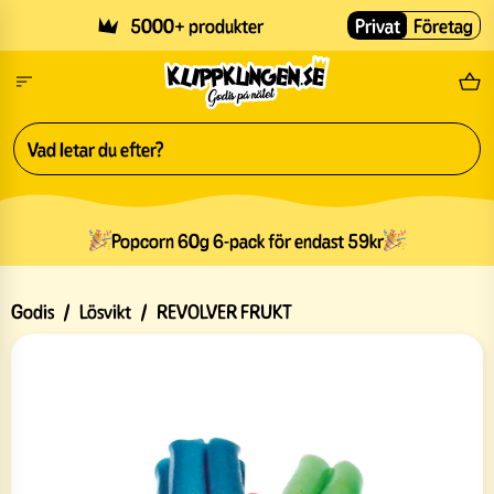
Skip to main content
5000+ produkter
Privat
Företag
Fri
Popcorn 60g 6-pack för endast 59kr
Godis
/
Lösvikt
/
REVOLVER FRUKT