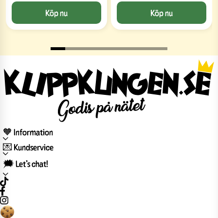
Köp nu
Köp nu
🧡 Information
💌 Kundservice
🗯️ Let’s chat!