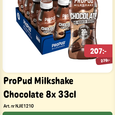
207:-
279:-
279:-
ProPud Milkshake
Chocolate 8x 33cl
Art. nr
NJIE1210