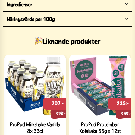
Ingredienser
Näringsvärde per 100g
Liknande produkter
207:-
235:-
279:-
299:-
ProPud Milkshake Vanilla
ProPud Proteinbar
8x 33cl
Kolakaka 55g x 12st