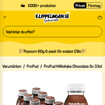
Skip to main content
5000+ produkter
Privat
Företag
Fri
Popcorn 60g 6-pack för endast 59kr
Varumärken
/
ProPud
/
ProPud Milkshake Chocolate 8x 33cl