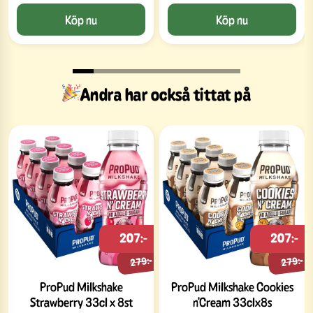
Köp nu
Köp nu
Andra har också tittat på
207:-
207:-
279:-
279:-
ProPud Milkshake
ProPud Milkshake Cookies
Strawberry 33cl x 8st
n'Cream 33clx8s