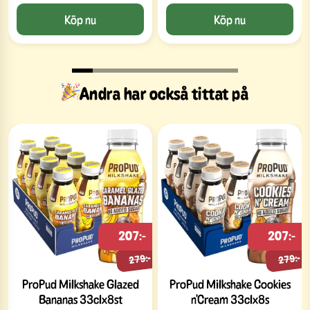
Köp nu
Köp nu
Andra har också tittat på
207:-
207:-
279:-
279:-
ProPud Milkshake Glazed
ProPud Milkshake Cookies
Bananas 33clx8st
n'Cream 33clx8s