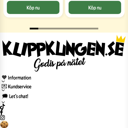
Köp nu
Köp nu
🧡 Information
💌 Kundservice
🗯️ Let’s chat!