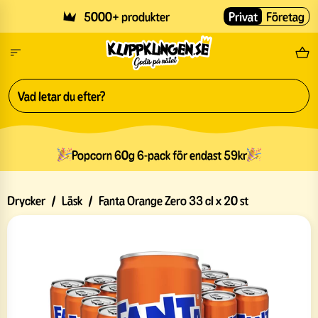
Skip to main content
5000+ produkter
Privat
Företag
Fri
Popcorn 60g 6-pack för endast 59kr
Drycker
/
Läsk
/
Fanta Orange Zero 33 cl x 20 st