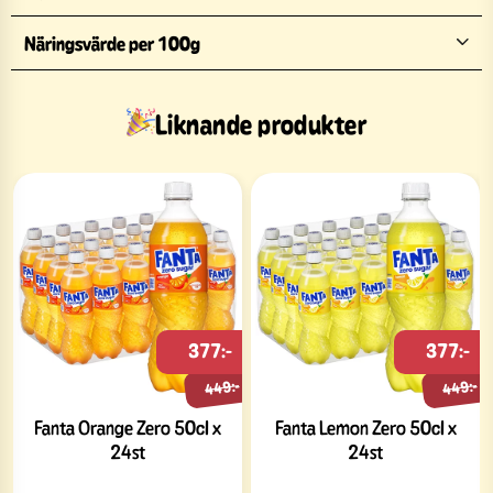
Näringsvärde per 100g
Liknande produkter
377:-
377:-
449:-
449:-
Fanta Orange Zero 50cl x
Fanta Lemon Zero 50cl x
24st
24st